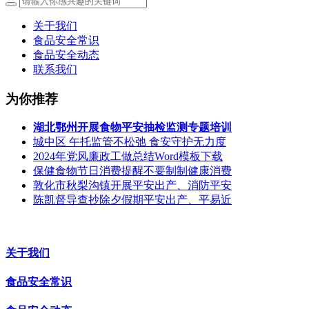
关于我们
食品安全常识
食品安全动态
联系我们
为你推荐
湖北鄂州开展食物平安抽检监测专题培训
城中区 午托监管不松弛 食安守护无力度
2024年党风廉政工做总结Word模板下载
保健食物节日消费提醒不要制制健康消费
敦化市秋梨沟镇开展平安出产、消防平安
陈凯督导查抄除夕假期平安出产、平易近
关于我们
食品安全常识