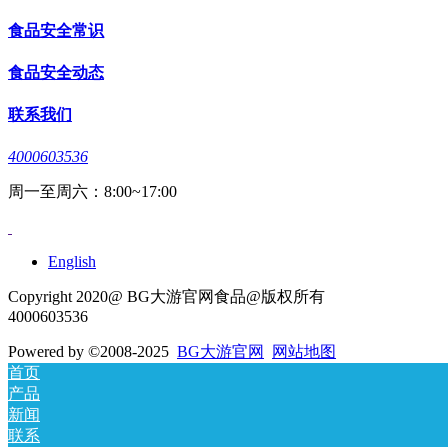
食品安全常识
食品安全动态
联系我们
4000603536
周一至周六：8:00~17:00
English
Copyright 2020@ BG大游官网食品@版权所有
4000603536
Powered by
©2008-2025
BG大游官网
网站地图
首页
产品
新闻
联系