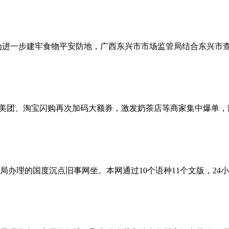
进一步建牢食物平安防地，广西东兴市市场监管局结合东兴市查察
勾当，美团、淘宝闪购再次加码大额券，激发奶茶店等商家集中爆单，
办理的国度沉点旧事网坐。本网通过10个语种11个文版，24小