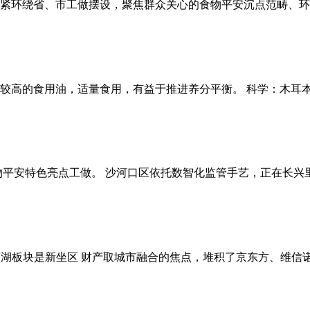
紧紧环绕省、市工做摆设，聚焦群众关心的食物平安沉点范畴、环节
高的食用油，适量食用，有益于推进养分平衡。 科学：木耳本无
物平安特色亮点工做。 沙河口区依托数智化监管手艺，正在长兴里
荃湖板块是新坐区 财产取城市融合的焦点，堆积了京东方、维信诺