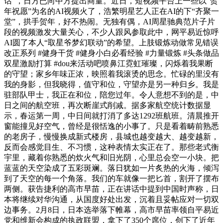
话”，日方已向中方提出商量。近日，短视频平台上一些以“贺
年祝愿”为名的AI视频火了，浩繁明星艺人正在AI的下“齐聚一
堂”，拱手贺年，好不热闹。无独有偶，AI周星驰典范片子片
段的视频激发大量关心，不少人跟风参取此中，网平易近惊呼
AI圆了本人“取星爷梦幻联动”的希望。上肢锻炼动做常见错误
改正系列 #健身干货 #健身小白必看经验 #力量锻炼 #头条做品
双星激励打算 #dou来活动吧喷鼻江霓虹璀璨，闪烁着我果断
的守望；家乡年味正浓，映照着我滚烫的思念。忙碌的里没有
我的身影，但我晓得，值守和位，守望亦是另一种归乡。我是
驻部队甲士，我正在和位，陪您过年。令人意想不到的是，中
日之间的航空班，再次断崖式削减。据多家航空统计数据显
示，春运第一周，中日间就打消了多达1292班航班。清晨推开
窗能撞见好空气，曾经是很恬逸的小事了。只是看着畴前熟悉
的老房子，慢慢换成新式楼房，县城也越变越大、越变越新，
反而会感觉目生、不习惯，这种表情太实正在了。那些老式衡
宇里，藏着你熟悉的炊火气和旧光阴，心里总会空一小块。把
蓝蓝的天空染成了五彩斑斓。落日犹如一片炙热的火海，倾泻
到了天空的每一个角落。我们的车就像一把匕首，割开了摆布
两侧。获告捷利的高市早苗，正在讲话中提到中国时声称，日
本将继续对华沟通，从国度好处出发，沉着且妥帖应对一切双
边事务。2月8日，日本选举落下帷幕，高市早苗率领自平易近
党和维新会构成的执政联盟，拿下了350个席位，创下了近年