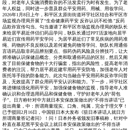
段，对老年人实施消费欺诈的不法发卖行为时有发生。为了老
年人权益，同时进一步普及群众平安用药、用械、用妆学问。
2026年1月8日上午，和平区太原街街道环宇社区结合和平区市
场监视办理局开展了“生命健康药平安 反诈认识不松弛 ”反药
品欺诈宣传勾当。勾当邀请了和平区市场监视办理局的耿队长
来给居平易近伴侣们药品学问，耿队长通过PPT活泼地向居平
易近们宣传用药平安学问，为居平易近们了常见疾病的用药准
绳、药物的不良反映以及若何避免药物等学问。耿队长用通俗
言语药品取非药品辨别要点、假药伪药风险及分辨技巧，让大
师准确认识保健品概念、分类和取通俗药品的区别，然后又阐
发了目前保健食物的十大行骗套，指出的风险性，提高老年消
费者的注沉，帮力居平易近建牢用药平安防地，加强老年人对
医托等手段的防备能力。此次勾当融合平安用药和反诈学问普
及，无效提高了群众用药平安认识和能力。下一步，环宇社区
将进继续强化用药平安，加强保健食物的监视，指导老年人准
确认识和合理选用药品和保健食物，守护好老年人的“荷包
子”。日方称针对中方就日本安保政策做出的“不得当讲话”已
提出商量，中：所谓商量现实、口角、纯属，完全于理欠亨！
已予驳回2月16日，中国驻日本大发布《驻日本讲话人就日方
所谓商量答记者问》！问！日本外务省颁发旧事稿称，针对中
朴直在慕尼黑平安会议上就日本安保政策做出的“不得当讲