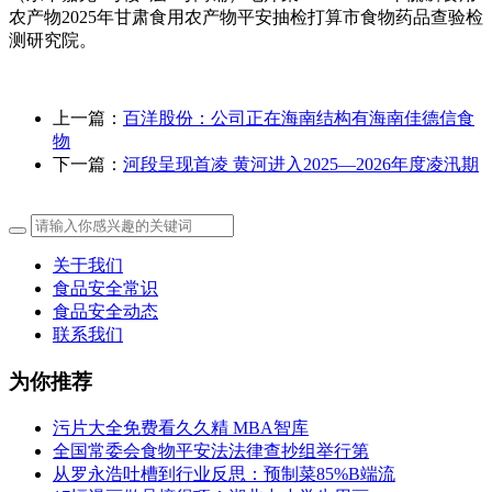
农产物2025年甘肃食用农产物平安抽检打算市食物药品查验检
测研究院。
上一篇：
百洋股份：公司正在海南结构有海南佳德信食
物
下一篇：
河段呈现首凌 黄河进入2025—2026年度凌汛期
关于我们
食品安全常识
食品安全动态
联系我们
为你推荐
污片大全免费看久久精 MBA智库
全国常委会食物平安法法律查抄组举行第
从罗永浩吐槽到行业反思：预制菜85%B端流