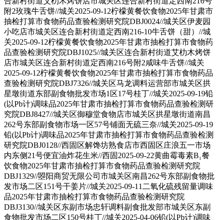
合新村街道艾朸木烤饼店市城关区连合新村街道定西南216号
附2玫瑰牛舌饼//城关2025-09-12柠檬黄餐饮食物2025年甘肃市
抽检打算市食物药品查验检测研究院DBJ0024//城关区伊麦园
小吃店市城关区连合新村街道定西南216-10牛舌饼（甜）//城
关2025-09-12柠檬黄餐饮食物2025年甘肃市抽检打算市食物药
品查验检测研究院DBJ1025//城关区连合新村街道艾朸木烤饼
店市城关区连合新村街道定西南216号附2咸味牛舌饼//城关
2025-09-12柠檬黄餐饮食物2025年甘肃市抽检打算市食物药品
查验检测研究院DBJ7326//城关区马龙调料运营部市城关区拱
星墩街道东部副食物批发市场1区17号桂丁//城关2025-09-19铅
(以Pb计)调味品2025年甘肃市抽检打算市食物药品查验检测研
究院DBJ8427//城关区御穆堂食物店市城关区拱星墩街道南昌
262号东部副食物市场一区57号铺面无硫三奈//城关2025-09-19
铅(以Pb计)调味品2025年甘肃市抽检打算市食物药品查验检测
研究院DBJ0128//西固区解馋坊熟食店市西固区庄浪五一市场
内东侧21号便宜油炸花生米//西固2025-09-22黄曲霉毒素B₁餐
饮食物2025年甘肃市抽检打算市食物药品查验检测研究院
DBJ1329//曌阳商贸无限公司市城关区南昌262号东部副食物批
发市场二区151号干姜片//城关2025-09-11二氧化硫残留量调味
品2025年甘肃市抽检打算市食物药品查验检测研究院
DBJ3130//城关区东副市场忠轩调料副食批发部市城关区东副
食物批发市场二区150号桂丁//城关2025-04-06铅(以Pb计)调味