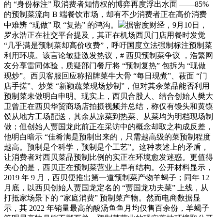
的 “身份标注” 取消费者知情权的博弈再度浮出水面 ——85%
的预制菜流向 B 端餐饮市场，却有不少消费者正在高价消费
中难辨 “现做” 取 “复热” 的鸿沟。
据密度财经，9月10日，
罗永浩正在社交平台提及，其正在机场西贝门店用餐时发觉
“几乎满是预制菜却高价收费”，呼吁国度立法强制标注预制菜
利用环境。该言论敏捷激发热议，# 西贝预制菜争议 ，浩繁网
友分享雷同体验，质疑部门餐厅将 “预制复热” 包拆为 “现做
现炒”。西贝客服回应称招牌菜牛大骨 “每日现煮”、莜面 “门
店手搓”、炒菜 “新颖蔬菜现场炒制”，但对其余菜品能否利用
预制菜未做明白申明。现实上，西贝合股人、结合创始人樊大
卫曾正在西贝华贸商场店拍摄视频并总结，称仅有馒头和黄馍
馍从地方工场配送，其余从凉菜到热菜、从菜均为明档现场制
做；但创始人贾国龙此前正在采访中的概念却取之构成反差，
他明白暗示 “佳肴满是预制出来的，只需越高级的菜预制程度
越高。预制是个科学，预制是个工艺”。这种表述上的矛盾，
让消费者对西贝菜品预制比例的实正在环境愈发迷惑。更值得
关心的是，西贝正在预制菜营业上早有结构。公开材料显示，
2019 年 9 月，西贝便推出第一道预制菜产物羊蝎子；同年 12
月底，以西贝创始人贾国龙定名的 “贾国龙功夫菜” 上线，从
打抵家场景下的 “家庭消费” 预制菜产物。然而电商数据显
示，其 2022 年销量最高的酸汤鱼鱼月均仅售百余份，羊蝎子