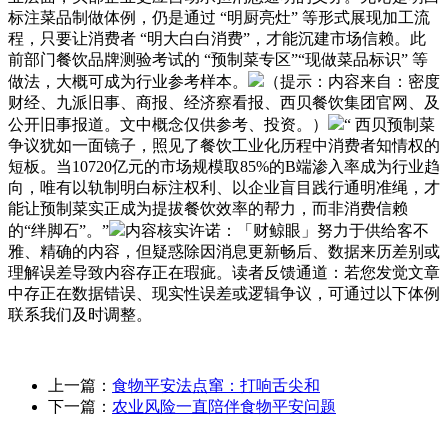
标注菜品制做体例，仍是通过 “明厨亮灶” 等形式展现加工流
程，只要让消费者 “明大白白消费”，才能沉建市场信赖。此
前部门餐饮品牌测验考试的 “预制菜专区”“现做菜品标识” 等
做法，大概可成为行业参考样本。
（提示：内容来自：密度
财经、九派旧事、商报、经济察看报、西贝餐饮集团官网、及
公开旧事报道。文中概念仅供参考、投资。）
“ 西贝预制菜
争议犹如一面镜子，照见了餐饮工业化历程中消费者知情权的
短板。当10720亿元的市场规模取85%的B端渗入率成为行业趋
向，唯有以轨制明白标注权利、以企业盲目践行通明准绳，才
能让预制菜实正成为提拔餐饮效率的帮力，而非消费信赖
的“绊脚石”。”
内容核实许诺：「财鲸眼」努力于供给客不
雅、精确的内容，但疑惑除因消息更新畅后、数据来历差别或
理解误差导致内容存正在瑕疵。读者反馈通道：若您发觉文章
中存正在数据错误、现实性误差或逻辑争议，可通过以下体例
联系我们及时调整。
上一篇：
食物平安法点窜：打响舌尖和
下一篇：
农业风险一直陪伴食物平安问题