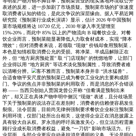
等明星产物月销不脚百单，预制菜营业的现实落地环境取公开
表述的反差，进一步加剧了市场质疑。预制菜市场的扩张速度
取消费者认知的错位，是此次争议的深层缘由。据人平易近网
研究院《预制菜行业成长演讲》显示，估计 2026 年中国预制
菜市场规模将达 10720 亿元，2030 年渗入率无望增至
15%-20%，而此中 85% 以上的产物流向 B 端餐饮企业。对餐
饮企业而言，预制菜能显著降低人力取食材成本，实现 “降本
增效”；但对消费者来说，若领取 “现做” 价钱却食用预制菜，
本色是知情权取消费公允的受损。将净菜、半成品解除正在
外，但 “地方厨房预处置” 取 “门店现制” 的恍惚地带，让部门
企业得以用 “地方厨房” 等话术淡化预制属性，导致消费者难
以清晰分辨。
客不雅而言，预制菜本身并非 “洪水猛兽”，
合适食物平安尺度的预制菜已成为餐饮工业化的主要构成部
门。争议的焦点并非预制菜的利用取否，而是消息的不合错误
称 —— 当西贝创始人贾国龙曾公开称 “佳肴满是预制出来
的”，却又正在具体产物申明中侧沉 “现做” 表述，且分歧场景
下关于预制菜的说法存正在差别时，消费者的信赖便容易发生
裂痕。法令层面，目前尚无律例强制要求餐饮企业标注预制菜
利用环境，仅部门处所出台相关，这使得企业正在消息披露上
具有较大自从权。罗永浩的呼吁虽激发关心，但立法历程需兼
顾行业成长取消费者权益，避免 “一刀切” 影响市场活力。行
业层面，头部企业更应自动承担消息通明的义务。无论是明白