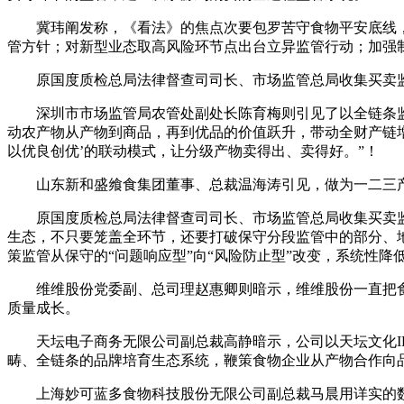
冀玮阐发称，《看法》的焦点次要包罗苦守食物平安底线，
管方针；对新型业态取高风险环节点出台立异监管行动；加强
原国度质检总局法律督查司司长、市场监管总局收集买卖监
深圳市市场监管局农管处副处长陈育梅则引见了以全链条监管
动农产物从产物到商品，再到优品的价值跃升，带动全财产链
以优良创优’的联动模式，让分级产物卖得出、卖得好。”！
山东新和盛飨食集团董事、总裁温海涛引见，做为一二三产融
原国度质检总局法律督查司司长、市场监管总局收集买卖监管
生态，不只要笼盖全环节，还要打破保守分段监管中的部分、
策监管从保守的“问题响应型”向“风险防止型”改变，系统性降
维维股份党委副、总司理赵惠卿则暗示，维维股份一直把食
质量成长。
天坛电子商务无限公司副总裁高静暗示，公司以天坛文化IP
畴、全链条的品牌培育生态系统，鞭策食物企业从产物合作向
上海妙可蓝多食物科技股份无限公司副总裁马晨用详实的数据