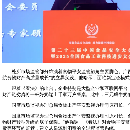
处所市场监管部分饰演着食物平安监管触角主要脚色。广西壮
航食物财产高质量成长”的立异实践。他暗示，面临新业态模
跟着《看法》的出台，企业特别是大型企业和互联网平台，
财产链劣势将一杯好奶端上千家万户餐桌。此中，三元鲜牛奶的
国度市场监视办理总局食物出产平安监视办理司原司长、全
国度市场监视办理总局食物出产平安监视办理司原司长、全国
物财产转型升级的底子保障。”他强调，《看法》对食物平安
费等环节的监管，建立从泉源到消费的全过程监管系统。