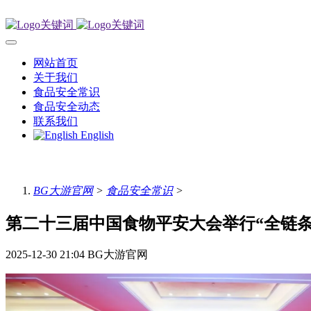
网站首页
关于我们
食品安全常识
食品安全动态
联系我们
English
BG大游官网
>
食品安全常识
>
第二十三届中国食物平安大会举行“全链
2025-12-30 21:04
BG大游官网