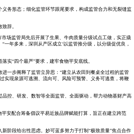
义务形态；细化监管环节跟尾要求，构成监管合力和无裂缝监
敏致辞。
市市场监管局先后开展了生果、牛肉质量分级试点工做，实正撬
“一年多来，深圳从产区成立‘以监管推分级，以分级促优良，
落实“四个最严”要求，建牢食物平安底线。
进一步阐释了监管立异思：“建立从农田到餐桌全过程的监管
通过实现泉源可逃溯、流向可、风险可预警、义务可逃查，将鞭
品控、研发、数智等全面监管、全面驱动，帮力动物基财产高
物平安配合筹备倡议平易近族品牌赋能打算，旨正在建立跨范
新阶段给出性思虑。妙可蓝多努力于打制“极致质量”焦点合作