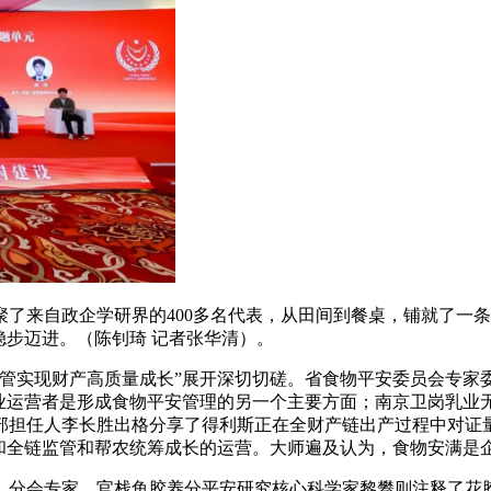
来自政企学研界的400多名代表，从田间到餐桌，铺就了一条
稳步迈进。（陈钊琦 记者张华清）。
实现财产高质量成长”展开深切切磋。省食物平安委员会专家
业运营者是形成食物平安管理的另一个主要方面；南京卫岗乳业无
部担任人李长胜出格分享了得利斯正在全财产链出产过程中对证
动和全链监管和帮农统筹成长的运营。大师遍及认为，食物安满是
分会专家、官栈鱼胶养分平安研究核心科学家黎攀则注释了花胶