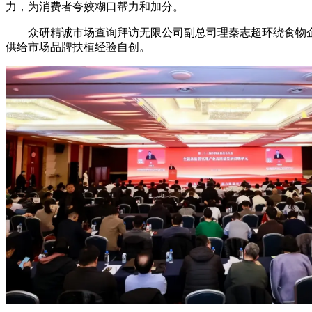
力，为消费者夸姣糊口帮力和加分。
众研精诚市场查询拜访无限公司副总司理秦志超环绕食物企业
供给市场品牌扶植经验自创。