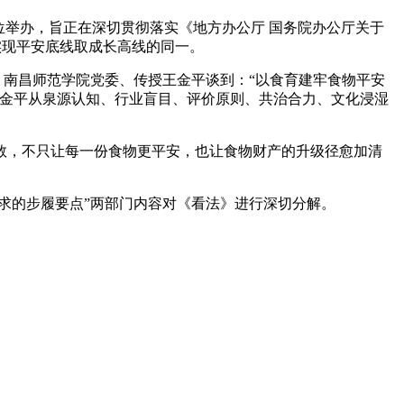
位举办，旨正在深切贯彻落实《地方办公厅 国务院办公厅关于
实现平安底线取成长高线的同一。
南昌师范学院党委、传授王金平谈到：“以食育建牢食物平安
王金平从泉源认知、行业盲目、评价原则、共治合力、文化浸湿
数，不只让每一份食物更平安，也让食物财产的升级径愈加清
求的步履要点”两部门内容对《看法》进行深切分解。