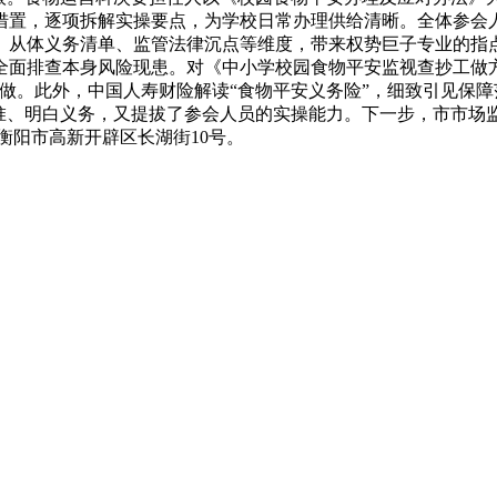
措置，逐项拆解实操要点，为学校日常办理供给清晰。全体参会
、从体义务清单、监管法律沉点等维度，带来权势巨子专业的指
全面排查本身风险现患。对《中小学校园食物平安监视查抄工做
做。此外，中国人寿财险解读“食物平安义务险”，细致引见保
思惟、明白义务，又提拔了参会人员的实操能力。下一步，市市场
衡阳市高新开辟区长湖街10号。