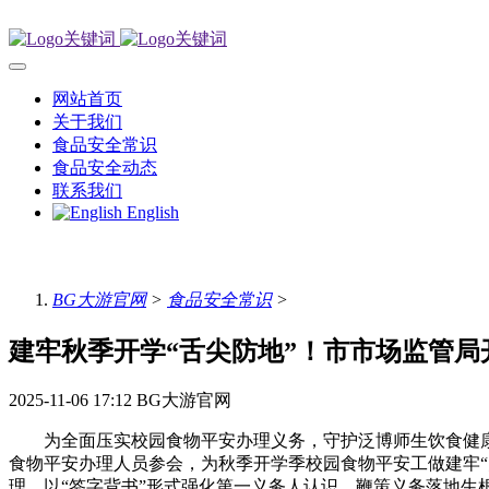
网站首页
关于我们
食品安全常识
食品安全动态
联系我们
English
BG大游官网
>
食品安全常识
>
建牢秋季开学“舌尖防地”！市市场监管局
2025-11-06 17:12
BG大游官网
为全面压实校园食物平安办理义务，守护泛博师生饮食健康，
食物平安办理人员参会，为秋季开学季校园食物平安工做建牢“
理，以“签字背书”形式强化第一义务人认识，鞭策义务落地