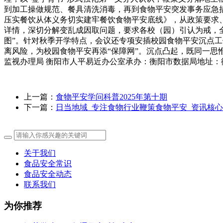
到加工操做规范、餐具清洗消毒，再到食物平安突发事务应急
压实餐饮从体义务切实建牢餐饮食物平安底线》，从政策要求
详情，深切分解变乱成因取问题，要求各校（园）引认为戒，
图”。针对秋季开学特点，会议还专项安插校园食物平安沉点工
离风险，为校园食物平安再添“保障网”。沉点凸起，既同一
监视办理局 衡阳市人平易近办公室承办：衡阳市数据局地址：
上一篇：
食物平安学问科普2025年第十期
下一篇：
日当地域_专注食物行业鞭策食物平安_资讯核心
关于我们
食品安全常识
食品安全动态
联系我们
为你推荐