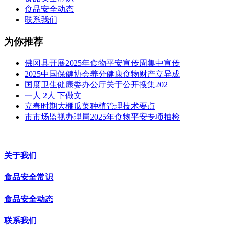
食品安全动态
联系我们
为你推荐
佛冈县开展2025年食物平安宣传周集中宣传
2025中国保健协会养分健康食物财产立异成
国度卫生健康委办公厅关于公开搜集202
一人 2人 下做文
立春时期大棚瓜菜种植管理技术要点
市市场监视办理局2025年食物平安专项抽检
关于我们
食品安全常识
食品安全动态
联系我们