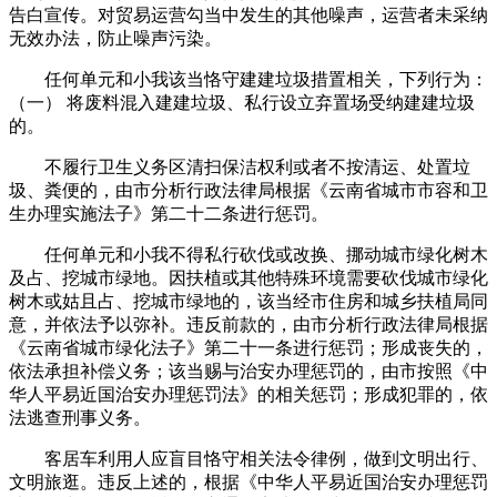
告白宣传。对贸易运营勾当中发生的其他噪声，运营者未采纳
无效办法，防止噪声污染。
任何单元和小我该当恪守建建垃圾措置相关，下列行为：
（一） 将废料混入建建垃圾、私行设立弃置场受纳建建垃圾
的。
不履行卫生义务区清扫保洁权利或者不按清运、处置垃
圾、粪便的，由市分析行政法律局根据《云南省城市市容和卫
生办理实施法子》第二十二条进行惩罚。
任何单元和小我不得私行砍伐或改换、挪动城市绿化树木
及占、挖城市绿地。因扶植或其他特殊环境需要砍伐城市绿化
树木或姑且占、挖城市绿地的，该当经市住房和城乡扶植局同
意，并依法予以弥补。违反前款的，由市分析行政法律局根据
《云南省城市绿化法子》第二十一条进行惩罚；形成丧失的，
依法承担补偿义务；该当赐与治安办理惩罚的，由市按照《中
华人平易近国治安办理惩罚法》的相关惩罚；形成犯罪的，依
法逃查刑事义务。
客居车利用人应盲目恪守相关法令律例，做到文明出行、
文明旅逛。违反上述的，根据《中华人平易近国治安办理惩罚