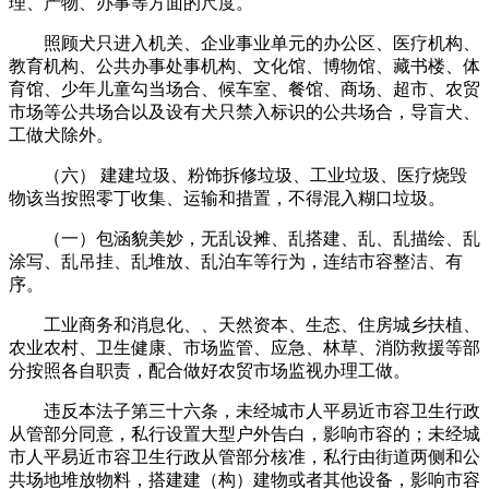
理、产物、办事等方面的尺度。
照顾犬只进入机关、企业事业单元的办公区、医疗机构、
教育机构、公共办事处事机构、文化馆、博物馆、藏书楼、体
育馆、少年儿童勾当场合、候车室、餐馆、商场、超市、农贸
市场等公共场合以及设有犬只禁入标识的公共场合，导盲犬、
工做犬除外。
（六） 建建垃圾、粉饰拆修垃圾、工业垃圾、医疗烧毁
物该当按照零丁收集、运输和措置，不得混入糊口垃圾。
（一）包涵貌美妙，无乱设摊、乱搭建、乱、乱描绘、乱
涂写、乱吊挂、乱堆放、乱泊车等行为，连结市容整洁、有
序。
工业商务和消息化、、天然资本、生态、住房城乡扶植、
农业农村、卫生健康、市场监管、应急、林草、消防救援等部
分按照各自职责，配合做好农贸市场监视办理工做。
违反本法子第三十六条，未经城市人平易近市容卫生行政
从管部分同意，私行设置大型户外告白，影响市容的；未经城
市人平易近市容卫生行政从管部分核准，私行由街道两侧和公
共场地堆放物料，搭建建（构）建物或者其他设备，影响市容