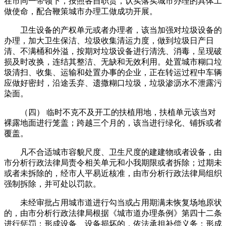
在市同一带领下，按照各自职责，认实落实城市办理的具体工
做使命，配合鞭策城市办理工做成功开展。
卫生设备的产权单元或者办理者，该当加强对垃圾设备的
办理，加大卫生保洁、垃圾收集清运力度，做到垃圾日产日
清、不满桶和外溢，按期对垃圾设备进行清洗、消毒，呈现破
损及时改换，连结其整洁、无缺和无效利用。处置城市糊口垃
圾清扫、收集、运输和处置办事的企业，正在转运过程中车辆
应做好密封，沿途丢弃、遗撒糊口垃圾，垃圾渗沥水不泄露污
染面。
（四） 临时不克不及开工的扶植用地，扶植单元该当对
裸露地面进行笼盖；跨越三个月的，该当进行绿化、铺拆或者
覆盖。
凡不合适城市容貌尺度、卫生尺度的建建物或者设备，由
市分析行政法律局责令相关单元和小我期限或者拆除；过期未
或者未拆除的，经市人平易近核准，由市分析行政法律局组织
强制拆除，并可处以罚款。
未经审批占用城市道进行勾当或占用期满未恢复场地原状
的，由市分析行政法律局根据《城市道办理条例》第四十二条
进行惩罚；形成设备、设备损坏的，依法承担补偿义务；形成