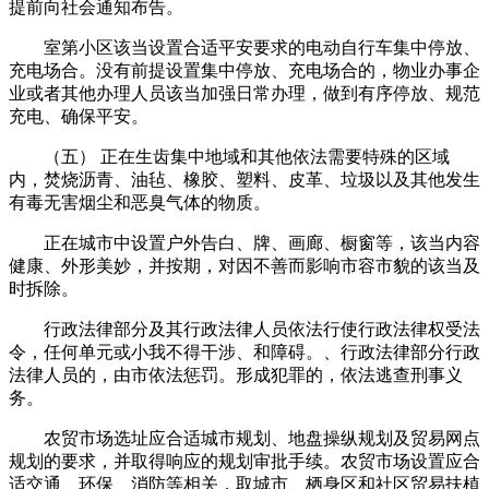
提前向社会通知布告。
室第小区该当设置合适平安要求的电动自行车集中停放、
充电场合。没有前提设置集中停放、充电场合的，物业办事企
业或者其他办理人员该当加强日常办理，做到有序停放、规范
充电、确保平安。
（五） 正在生齿集中地域和其他依法需要特殊的区域
内，焚烧沥青、油毡、橡胶、塑料、皮革、垃圾以及其他发生
有毒无害烟尘和恶臭气体的物质。
正在城市中设置户外告白、牌、画廊、橱窗等，该当内容
健康、外形美妙，并按期，对因不善而影响市容市貌的该当及
时拆除。
行政法律部分及其行政法律人员依法行使行政法律权受法
令，任何单元或小我不得干涉、和障碍。、行政法律部分行政
法律人员的，由市依法惩罚。形成犯罪的，依法逃查刑事义
务。
农贸市场选址应合适城市规划、地盘操纵规划及贸易网点
规划的要求，并取得响应的规划审批手续。农贸市场设置应合
适交通、环保、消防等相关，取城市、栖身区和社区贸易扶植