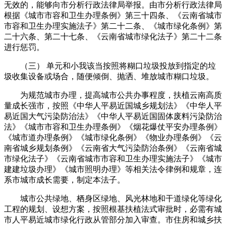
无效的，能够向市分析行政法律局举报。由市分析行政法律局
根据《城市市容和卫生办理条例》第三十四条、《云南省城市
市容和卫生办理实施法子》第二十二条、《城市绿化条例》第
二十六条、第二十七条、《云南省城市绿化法子》第二十二条
进行惩罚。
（三） 单元和小我该当按照将糊口垃圾投放到指定的垃
圾收集设备或场合，随便倾倒、抛洒、堆放城市糊口垃圾。
为规范城市办理，提高城市公共办事程度，扶植云南高质
量成长强市，按照《中华人平易近国城乡规划法》《中华人平
易近国大气污染防治法》《中华人平易近国固体废料污染防治
法》《城市市容和卫生办理条例》《烟花爆仗平安办理条例》
《城市道办理条例》《城市绿化条例》《物业办理条例》《云
南省城乡规划条例》《云南省大气污染防治条例》《云南省城
市绿化法子》《云南省城市市容和卫生办理实施法子》《城市
建建垃圾办理》《城市照明办理》等相关法令律例和规章，连
系市城市成长需要，制定本法子。
城市公共绿地、栖身区绿地、风光林地和干道绿化等绿化
工程的规划、设想方案，按照根基扶植法式审批时，必需有城
市人平易近城市绿化行政从管部分加入审查。市住房和城乡扶