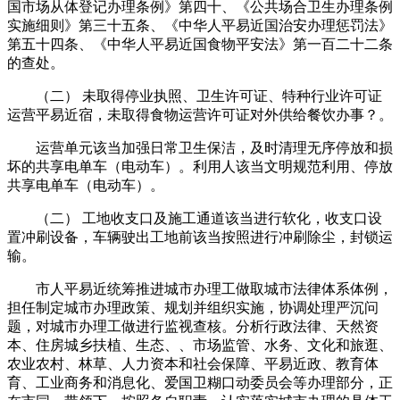
国市场从体登记办理条例》第四十、《公共场合卫生办理条例
实施细则》第三十五条、《中华人平易近国治安办理惩罚法》
第五十四条、《中华人平易近国食物平安法》第一百二十二条
的查处。
（二） 未取得停业执照、卫生许可证、特种行业许可证
运营平易近宿，未取得食物运营许可证对外供给餐饮办事？。
运营单元该当加强日常卫生保洁，及时清理无序停放和损
坏的共享电单车（电动车）。利用人该当文明规范利用、停放
共享电单车（电动车）。
（二） 工地收支口及施工通道该当进行软化，收支口设
置冲刷设备，车辆驶出工地前该当按照进行冲刷除尘，封锁运
输。
市人平易近统筹推进城市办理工做取城市法律体系体例，
担任制定城市办理政策、规划并组织实施，协调处理严沉问
题，对城市办理工做进行监视查核。分析行政法律、天然资
本、住房城乡扶植、生态、、市场监管、水务、文化和旅逛、
农业农村、林草、人力资本和社会保障、平易近政、教育体
育、工业商务和消息化、爱国卫糊口动委员会等办理部分，正