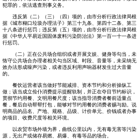
犯罪的，依法逃查刑事义务。
违反第（二）（三）（四）项的，由市分析行政法律局根
据《城市糊口垃圾办理法子》第三十九条、第四十二条、第三
十八条进行惩罚；违反第（五）项的，由市分析行政法律局根
据《中华人平易近国固体废料污染防治法》第一百一十一条进
行惩罚。
（二）正在公共场合组织或者开展文娱、健身等勾当，未
恪守公共场合办理者相关勾当区域、时段、音量等，未采纳无
效办法形成噪声污染，或者违反利用声响器材发生过大音量
的。
餐饮运营者该当做好节能减排、资本节约和分析操纵工
做；该当成立俭仆消费提示提醒轨制，并正在夺目节约标识，
贯彻节约用餐、文明用餐尺度；该当指导消费者餐前适量点
餐，餐后自动帮帮打包，能够对节约用餐的消费者赐与励。说
明商品的品名、产地、规格、品级、计价单元、价钱或者办事
的项目、收费尺度等相关环境。
以农贸市场外墙为界，曲线公里以内，无有毒无害等污染
源，无出产或储存易燃、易爆、有毒等品的场合。