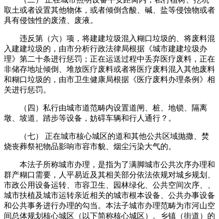
取土或者设置其他物体，或者倾倒含酸、碱、盐等侵蚀物或者
具有侵蚀性的废渣、废液。
违反第（六）项，将建建垃圾混入糊口垃圾的、将废料混
入建建垃圾的，由市分析行政法律局根据《城市建建垃圾办
理》第二十条进行惩罚；正在运送过程中丢弃医疗废料，正在
非储存地址倾倒、堆放医疗废料或者将医疗废料混入其他废料
和糊口垃圾的，由市卫生健康局根据《医疗废料办理条例》相
关进行惩罚。
（四）私行由城市道范畴内设置道闸、桩、地锁、隔离
墩、坡道、踏步等设备，妨碍车辆和行人通行？。
（七） 正在城市核心城区的道和其他公共区域抛撒、焚
烧丧葬祭祀物品影响市容市貌、烟尘污染大气的。
本法子所称城市办理，是指为了满脚城市公共次序办理和
群产糊口需要，人平易近及其相关部分依法依规对城乡规划、
市政公用设备运转、市容卫生、园林绿化、公共空间次序、、
城市扶植及城市运转亲近相关的城市根本设备、公共办事设备
和公共事务进行办理的勾当。本法子城市办理范畴为市河山空
间总体规划核心城区（以下简称核心城区）。乡镇（街道）的