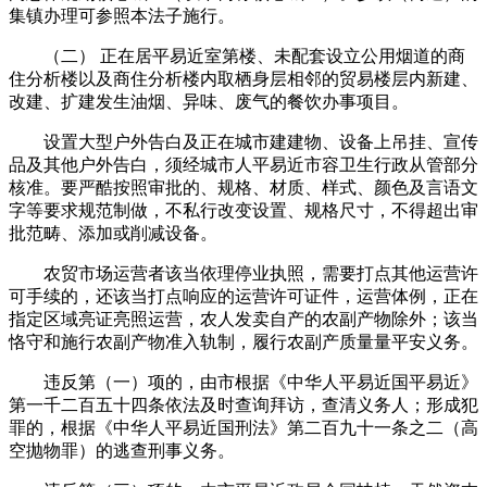
集镇办理可参照本法子施行。
（二） 正在居平易近室第楼、未配套设立公用烟道的商
住分析楼以及商住分析楼内取栖身层相邻的贸易楼层内新建、
改建、扩建发生油烟、异味、废气的餐饮办事项目。
设置大型户外告白及正在城市建建物、设备上吊挂、宣传
品及其他户外告白，须经城市人平易近市容卫生行政从管部分
核准。要严酷按照审批的、规格、材质、样式、颜色及言语文
字等要求规范制做，不私行改变设置、规格尺寸，不得超出审
批范畴、添加或削减设备。
农贸市场运营者该当依理停业执照，需要打点其他运营许
可手续的，还该当打点响应的运营许可证件，运营体例，正在
指定区域亮证亮照运营，农人发卖自产的农副产物除外；该当
恪守和施行农副产物准入轨制，履行农副产质量量平安义务。
违反第（一）项的，由市根据《中华人平易近国平易近》
第一千二百五十四条依法及时查询拜访，查清义务人；形成犯
罪的，根据《中华人平易近国刑法》第二百九十一条之二（高
空抛物罪）的逃查刑事义务。