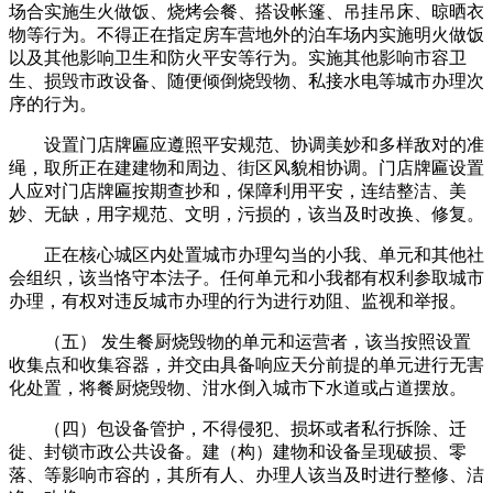
场合实施生火做饭、烧烤会餐、搭设帐篷、吊挂吊床、晾晒衣
物等行为。不得正在指定房车营地外的泊车场内实施明火做饭
以及其他影响卫生和防火平安等行为。实施其他影响市容卫
生、损毁市政设备、随便倾倒烧毁物、私接水电等城市办理次
序的行为。
设置门店牌匾应遵照平安规范、协调美妙和多样敌对的准
绳，取所正在建建物和周边、街区风貌相协调。门店牌匾设置
人应对门店牌匾按期查抄和，保障利用平安，连结整洁、美
妙、无缺，用字规范、文明，污损的，该当及时改换、修复。
正在核心城区内处置城市办理勾当的小我、单元和其他社
会组织，该当恪守本法子。任何单元和小我都有权利参取城市
办理，有权对违反城市办理的行为进行劝阻、监视和举报。
（五） 发生餐厨烧毁物的单元和运营者，该当按照设置
收集点和收集容器，并交由具备响应天分前提的单元进行无害
化处置，将餐厨烧毁物、泔水倒入城市下水道或占道摆放。
（四）包设备管护，不得侵犯、损坏或者私行拆除、迁
徙、封锁市政公共设备。建（构）建物和设备呈现破损、零
落、等影响市容的，其所有人、办理人该当及时进行整修、洁