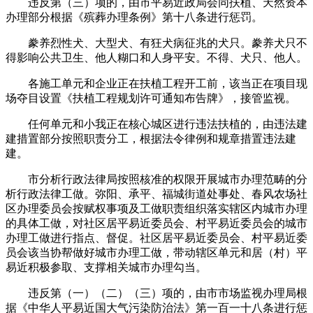
违反第（三）项的，由市平易近政局会同扶植、天然资本
办理部分根据《殡葬办理条例》第十八条进行惩罚。
豢养烈性犬、大型犬、有狂犬病征兆的犬只。豢养犬只不
得影响公共卫生、他人糊口和人身平安。不得、犬只、他人。
各施工单元和企业正在扶植工程开工前，该当正在项目现
场夺目设置《扶植工程规划许可通知布告牌》，接管监视。
任何单元和小我正在核心城区进行违法扶植的，由违法建
建措置部分按照职责分工，根据法令律例和规章措置违法建
建。
市分析行政法律局按照核准的权限开展城市办理范畴的分
析行政法律工做。弥阳、承平、福城街道处事处、春风农场社
区办理委员会按赋权事项及工做职责组织落实辖区内城市办理
的具体工做，对社区居平易近委员会、村平易近委员会的城市
办理工做进行指点、督促。社区居平易近委员会、村平易近委
员会该当协帮做好城市办理工做，带动辖区单元和居（村）平
易近积极参取、支撑相关城市办理勾当。
违反第（一）（二）（三）项的，由市市场监视办理局根
据《中华人平易近国大气污染防治法》第一百一十八条进行惩