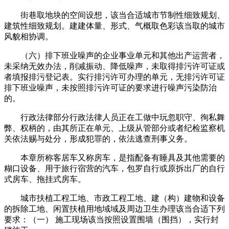
街巷取地块的空间设想，该当合适城市节制性细致规划、
建筑性细致规划。建建体量、形式、气概取色彩该当取的城市
风貌相协调。
（六）排下班业噪声的企业事业单元和其他出产运营者，
未采纳无效办法，削减振动、降低噪声，未取得排污许可证或
者填报排污登记表。实行排污许可办理的单元，无排污许可证
排下班业噪声，未按照排污许可证的要求进行噪声污染防治
的。
行政法律部分行政法律人员正在工做中玩忽职守、徇私舞
弊、权柄的，由其所正在单元、上级从管部分或者纪检监察机
关依法赐与处分，形成犯罪的，依法逃查刑事义务。
本章所称客居车又称房车，是指配备有睡具及其他需要的
糊口设备、用于旅行宿营的汽车，包罗自行或原拆出厂的自行
式房车、拖挂式房车。
城市扶植工程工地、市政工程工地、建（构）建物和设备
的拆除工地、闲置扶植用地域域及周边卫生办理该当合适下列
要求：（一） 施工现场该当按照设置围墙（围挡），实行封