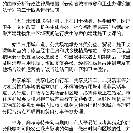
的由市分析行政法律局根据《云南省城市市容和卫生办理实施
法子》第二十四条进行惩罚。
（五）未按照取得证明，正在用于栖身、科学研究、医疗
卫生、文化教育、机关集体办公、社会福利等需要连结恬静的
噪声建建物集中区域夜间进行发生噪声的建建施工功课的。
姑且占用城市道、公共场地举办各类公益、贸易、施工功
课等勾当的，该当经市住房和城乡扶植局核准。举办单元该当
按照要求设置垃圾收集设备，勾当竣事或者占用期满后，该当
及时清理占用现场，恢回复复兴状。经核准姑且占用街巷及其
他场合设摊运营的，该当连结四周市容和卫生整洁。
共享单车、共享电动自行车、共享灵活车、非灵活车等分
时租赁性质车辆的运营项目，不得随便占用城市道非灵活车
道、人行道、广场等公共场合和区域，必需停放正在指定。市
住房和城乡扶植局担任城市自行车交通收集、互联网租赁自行
车泊车设备规划并指点扶植；机关交通办理部分和城市办理部
分配合指点互联网租赁自行车停放办理。
中考、高考等特殊勾当期间，市人平易近或者其指定的部
分能够对可能发生噪声影响的勾当，做出时间和区域的性，并