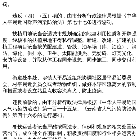
罚。
违反（四）（五）项的，由市分析行政法律局根据《中华
人平易近国噪声污染防治法》第七十七条进行惩罚。
扶植用地该当合适城市规划确定的地盘利用性质和开辟强
度，经核准的扶植用地不得私行调整。新建、改建、扩建的扶
植工程项目该当按关配建道、管线、泊车场（库、泊位）、消
防、绿化、供排水、卫生、太阳能供热、无妨碍、灯亮光化、
安防等设备，并取从体工程同步设想、同步施工、同步交付利
用。
街道处事处、乡镇人平易近组织协调社区居平易近委员
会、村平易近委员会或者动物组织，做好本辖区流离犬的节制
和措置或者设立姑且点收容流离犬，防止疫病。
违反前款的，由市分析行政法律局根据《中华人平易近国
大气污染防治法》第一百一十五条、《云南省大气污染防治条
例》第四十六条的进行惩罚。
餐饮运营者该当严酷按照法令、律例和规章的相关处置运
营勾当，成立健全各项轨制，积极贯彻国度和行业相关运营办