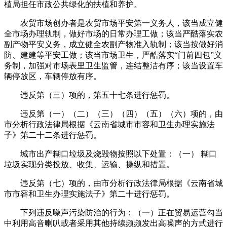
植局担任市政公共绿化的扶植和养护。
农贸市场创办者是农贸市场平安第一义务人，该当成立健
全市场办理轨制，做好市场的日常办理工做；该当严酷落实农
副产物平安义务，成立健全农副产物准入轨制；该当按做好消
防、建建等平安工做；该当市场卫生，严酷落实“门前四包”义
务制，加强对市场表里卫生监管，连结整洁有序；该当设置车
辆停放区，车辆停放有序。
违反第（三）项的，第五十七条进行惩罚。
违反第（一）（二）（三）（四）（五）（六）项的，由
市分析行政法律局根据《云南省城市市容和卫生办理实施法
子》第二十二条进行惩罚。
城市出产糊口垃圾及烧毁物按照以下处置：（一） 糊口
垃圾实现分类投放、收集、运输、操纵和措置。
违反第（七）项的，由市分析行政法律局根据《云南省城
市市容和卫生办理实施法子》第二十进行惩罚。
下列违反噪声污染防治的行为：（一）正在贸易运营勾当
中利用高音喇叭或者采用其他持续频频发出高噪声的方式进行