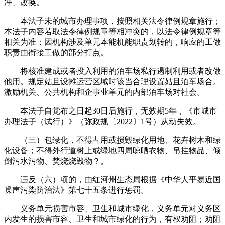
净、改换。
本法子未的城市办理事项，按照相关法令律例规章施行；
本法子内容若取法令律例规章等相冲突的，以法令律例规章等
相关为准；因机构涉及单元本能机能职责划转的，响应的工做
职责由衔接工做的部分打点。
将核准建成或者投入利用的泊车场私行遏制利用或者改做
他用。规定姑且设摊运营区域时该当合理设置姑且泊车场合。
激励机关、公共机构和企事业单元的内部泊车场对社会。
本法子自觉布之日起30日后施行，无效期5年，《市城市
办理法子（试行）》（弥政规〔2022〕1号）从动失效。
（三）包绿化，不得占用或损毁绿化用地、花卉树木和绿
化设备；不得外行道树上或绿地四周晾晒衣物、吊挂物品、倾
倒污水污物、焚烧烧毁物？。
违反（六）项的，由红河州生态局根据《中华人平易近国
噪声污染防治法》第七十五条进行惩罚。
义务单元损害市容、卫生和城市绿化，义务单元对义务区
内发生的损害市容、卫生和城市绿化的行为，有权劝阻；劝阻