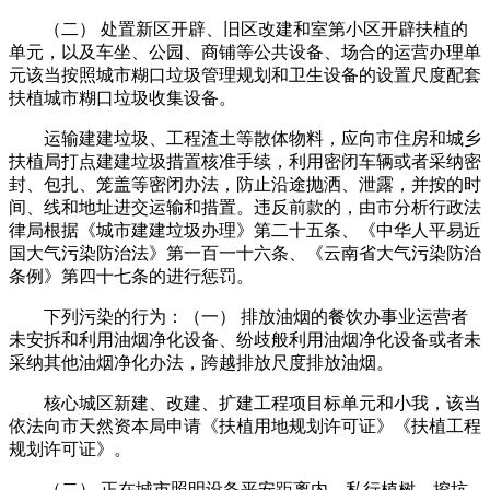
（二） 处置新区开辟、旧区改建和室第小区开辟扶植的
单元，以及车坐、公园、商铺等公共设备、场合的运营办理单
元该当按照城市糊口垃圾管理规划和卫生设备的设置尺度配套
扶植城市糊口垃圾收集设备。
运输建建垃圾、工程渣土等散体物料，应向市住房和城乡
扶植局打点建建垃圾措置核准手续，利用密闭车辆或者采纳密
封、包扎、笼盖等密闭办法，防止沿途抛洒、泄露，并按的时
间、线和地址进交运输和措置。违反前款的，由市分析行政法
律局根据《城市建建垃圾办理》第二十五条、《中华人平易近
国大气污染防治法》第一百一十六条、《云南省大气污染防治
条例》第四十七条的进行惩罚。
下列污染的行为：（一） 排放油烟的餐饮办事业运营者
未安拆和利用油烟净化设备、纷歧般利用油烟净化设备或者未
采纳其他油烟净化办法，跨越排放尺度排放油烟。
核心城区新建、改建、扩建工程项目标单元和小我，该当
依法向市天然资本局申请《扶植用地规划许可证》《扶植工程
规划许可证》。
（二） 正在城市照明设备平安距离内，私行植树、挖坑