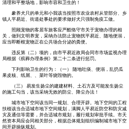
清理和平整场地，影响市容和卫生的！
豢养犬只的单元和小我该当按照市农业农村从管部分、乡
镇人平易近、街道处事处的要求做好犬只强制免疫工做。
照顾宠物的客居车旅客应严酷恪守市关于宠物办理的相
关，做到文明养宠，采纳办法防止宠物扰平易近、随地便溺，
应当即断根宠物正在公共场合分泌的粪便。
违反第（二）项的，由市平易近政局会同市市场监视办理
局根据《殡葬办理条例》第二十二条进行惩罚。
下列影响卫生的行为：（一） 随地吐痰、便溺，乱扔瓜
果皮核、纸屑、、菜叶等烧毁物的。
（三） 易发生扬尘的建建材料、土石方及可能发生扬尘
的施工勾当，该当采纳无效的防尘、降尘办法！
城市地下空间该当同一规划、合理开辟。地下空间的工程
扶植该当合适城市地下空间规划，满脚人平易近防空和防灾减
灾及通信等需要，并合适城市规划，履行规划审批手续。市天
然资本局应会同相关部分，根据总体规划组织编制城市地下空
间开辟操纵规划。