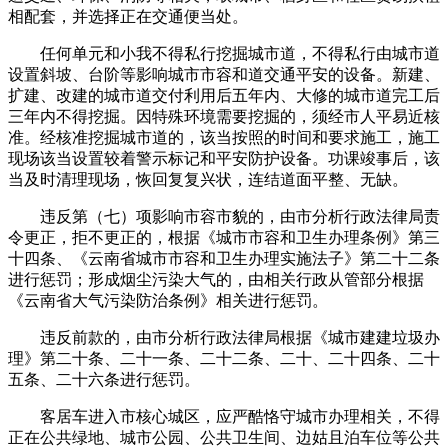
相配套，并选择正在交通便当处。
任何单元和小我不得私行挖掘城市道，不得私行由城市道
设置斜坡、台阶等影响城市市容和道交通平安的设备。新建、
扩建、改建的城市道交付利用后五年内、大修的城市道完工后
三年内不得挖掘。因特殊环境需要挖掘的，须经市人平易近核
准。经核准挖掘城市道的，该当按照的时间和要求施工，施工
现场该当设置较着警示标记和平安防护设备。功课竣事后，该
当及时清理现场，恢回复复兴状，连结道面平整、无缺。
违反第（七）项影响市容市貌的，由市分析行政法律局责
令更正，拒不更正的，根据《城市市容和卫生办理条例》第三
十四条、《云南省城市市容和卫生办理实施法子》第二十二条
进行惩罚；形成烟尘污染大气的，由相关行政从管部分根据
《云南省大气污染防治条例》相关进行惩罚。
违反前款的，由市分析行政法律局根据《城市建建垃圾办
理》第二十条、二十一条、二十二条、二十、二十四条、二十
五条、二十六条进行惩罚。
客居车进入市核心城区，应严酷恪守城市办理相关，不得
正在公共绿地、城市公园、公共卫生间、边姑且泊车位等公共