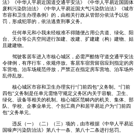
法》《中华人平易近国道交通平安法》《中华人平易近国固体
废料污染防治法》《中华人平易近国大气污染防治法》《城市
市容和卫生办理条例》的，由相关行政从管部分依法予以惩
罚，形成犯罪的，依法逃查刑事义务。
任何单元和小我未经核准不得随便占用公共道、绿化、阳
台、天台等公共空间进行加建、改建、扩建建（构）建物、姑
且建建物。
驾驶客居车进入市核心城区，必需严酷恪守道交通平安法
令律例，有序行车，依规停放。客居车宿营留宿应到指定的房
车营地、泊车场规范停放，严禁正在指定房车营地、泊车场外
乱停乱放。
核心城区市容和卫生办理实行“门前四包”义务制。“门前
四包”义务制是任单元需恪守规定义务区内关于容貌、卫生、
绿化、设备等相关的机制。核心城区范畴内的机关、集体、部
队、学校、企事业单元、个别工商户和居平易近户为“门前四
包”义务单元。
违反（一）（二）（三）项的，由市根据《中华人平易近
国噪声污染防治法》第八十一条、第八十二条进行惩罚。