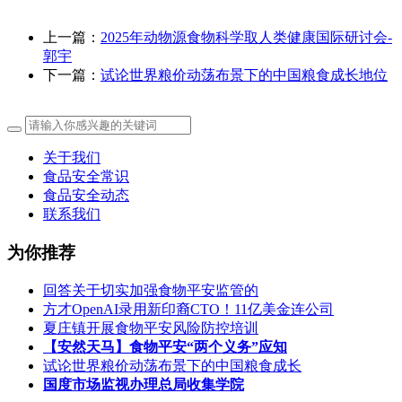
上一篇：
2025年动物源食物科学取人类健康国际研讨会-
郭宇
下一篇：
试论世界粮价动荡布景下的中国粮食成长地位
关于我们
食品安全常识
食品安全动态
联系我们
为你推荐
回答关于切实加强食物平安监管的
方才OpenAI录用新印裔CTO！11亿美金连公司
夏庄镇开展食物平安风险防控培训
【安然天马】食物平安“两个义务”应知
试论世界粮价动荡布景下的中国粮食成长
国度市场监视办理总局收集学院