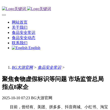
网站首页
关于我们
食品安全常识
食品安全动态
联系我们
English
BG大游官网
>
食品安全常识
>
聚焦食物虚假标识等问题 市场监管总局
指点8家企
2025-10-10 07:23
BG大游官网
目前，曾经有、美团、拼多多、抖音商城、小红书、淘宝