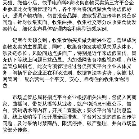
天猫、微信小店、快手电商等8家收集食物买卖第三方平台企
业参取此次专项管理勾当，各个平台将沉点聚焦食物虚假标
识、强调产物功能、仿冒混合品牌、虚假贸易宣传等四类凸起
问题，针对收集页面、收集曲播、收集社交等分歧收集食物发
卖特点，细化发布具体管理内容和典型违规实例。
记者今天领会到，收集食物买卖做为新兴业态，曾经成为
食物发卖的主要渠道，同时，收集食物发卖联系关系从体多、
涉及链条长，风险问题点多面广，特别是近年来虚假宣传、冒
充伪下等线上问题日益凸显。为加强网售食物监视办理，市场
监管总局指点、此次专项管理通过督促落实平台企业从体义
务，阐扬平台企业正在和谈法则、数据算法等劣势，实施“以
网管网”，配合营制一个平安、安心、靠得住的收集食物消
费。
市场监管总局将指点平台企业根据相关法则，督促入网商
家、曲播间、带货从播等从业者，就产物消息刊载公示、告
白、营销话术等内容，开展自查整改；要求平台通过消息监
测、线上放哨等手段开展全面排查、平台对发觉的虚假宣传等
问题，及时采纳封禁商品、限流停播、破产整理、并向市场监
管部分传递。