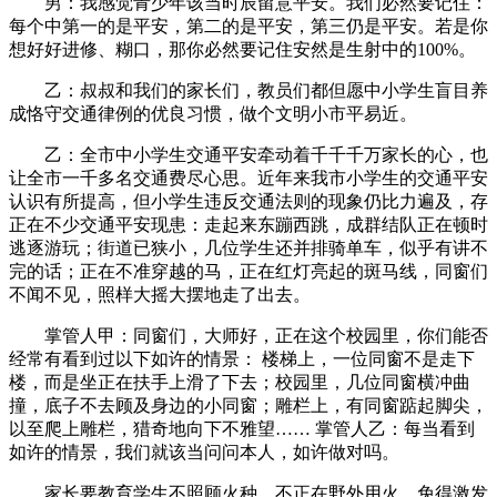
男：我感觉青少年该当时辰留意平安。我们必然要记住：
每个中第一的是平安，第二的是平安，第三仍是平安。若是你
想好好进修、糊口，那你必然要记住安然是生射中的100%。
乙：叔叔和我们的家长们，教员们都但愿中小学生盲目养
成恪守交通律例的优良习惯，做个文明小市平易近。
乙：全市中小学生交通平安牵动着千千千万家长的心，也
让全市一千多名交通费尽心思。近年来我市小学生的交通平安
认识有所提高，但小学生违反交通法则的现象仍比力遍及，存
正在不少交通平安现患：走起来东蹦西跳，成群结队正在顿时
逃逐游玩；街道已狭小，几位学生还并排骑单车，似乎有讲不
完的话；正在不准穿越的马，正在红灯亮起的斑马线，同窗们
不闻不见，照样大摇大摆地走了出去。
掌管人甲：同窗们，大师好，正在这个校园里，你们能否
经常有看到过以下如许的情景： 楼梯上，一位同窗不是走下
楼，而是坐正在扶手上滑了下去；校园里，几位同窗横冲曲
撞，底子不去顾及身边的小同窗；雕栏上，有同窗踮起脚尖，
以至爬上雕栏，猎奇地向下不雅望…… 掌管人乙：每当看到
如许的情景，我们就该当问问本人，如许做对吗。
家长要教育学生不照顾火种，不正在野外用火，免得激发