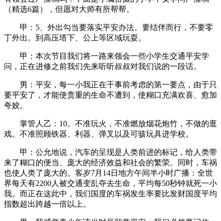
（精选6篇），但愿对大师有所帮帮。
甲：5、外出勾当要落实平安办法。要结伴而行，不要零
丁外出。到高压塔下、公上等区域玩耍。
甲：本次节目我们将一路来领会一些小学生交通平安学
问，正在进修之前我们先来听听叔叔对我们说的一段话。
男：平安，每一小我正在干事前考虑的第一要点，由于只
要平安了，才能使贵重的生命不遭到，使糊口充满欢喜、愈加
夸姣。
掌管人乙：10。不准玩火，不准燃放烟花炮竹，不做的逛
戏。不准照顾铁器、利器、弹叉以及可骇玩具进学校。
甲：公允地说，汽车的呈现是人类前进的标记，给人类带
来了糊口的便当、庞大的经济效益和社会的繁荣。同时，车祸
也使人类了庞大的。客岁7月14日地方午间半小时广播：全世
界每天有2200人被交通变乱夺去生命，平均每50秒钟就死一小
我。而正在这此中，我们国度的车祸发生率要比发财国度平均
指数超出跨越一倍以上。