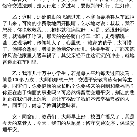
恪守交通法则，走人行道；穿过马，要做到绿灯行，红灯停。
乙：这时，远处值勤的飞跑过来，不寒而栗地将从车底拉
了出来，可怜的小费劲地闭开眼睛，乞求地对说：叔叔，我不
想死，你快救救我……抱起就往病院赶，可是，还没赶到病
院，就遏制了呼吸。那天的爸爸骑自行车上班，走得稍晚一
些，过现场时，传闻轧人了，心里想：“谁家的孩子，太可惜
了。他哪会想到，者竟是他亲爱的女儿。快要半夜，厂部来德
律风说他家里人遇车祸了，其父亲经不住这沉沉的冲击，就地
昏迷正在车间里。
乙：我市几十万中小学生，若是每人平均每天过四次马，
就是100多万次，大师能够想一想，交通平安教育该有何等主
要。同窗们，你要健康的成长吗？你要将来的创制和幸福吗？
你正在志于绚丽的事业吗？可必然得留意交通平安，别让的悲
剧正在我们身上沉演，别让车祸毁了我们本该幸福夸姣的人
生。同窗们，健忘了教训就意味着。
女：同窗们，教员们，大师早上好，校园广播又了，我是
今天的掌管人，今天，我们的从题是：恪守交通次序，保障交
通平安。