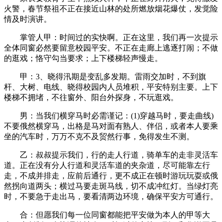
火警，春节祭祖不正在接近山林的处所燃放烟花爆仗，发觉险
情及时演讲。
掌管人甲：时间过的实快啊。正在这里，我们再一次提示
全体同窗必然要留意校园平安。不正在走廊上逃逐打闹；不做
的逛戏；恪守勾当要求；上下楼梯轻声慢走。
甲：3、晓得汛期是变乱多发期。雷雨交加时，不到旗
杆、大树、电线、晓得校园内人员堆积，平安特别主要。上下
楼梯不拥堵，不往窗外、阳台外探身，不玩逛戏。
男：当我们横穿马时必需谨记：(1)穿越马时，要走曲线)
不要俄然横穿马，出格是马对面有熟人、伴侣，或者本人要乘
坐的汽车时，万万不克不及贸然行事，免得发生不测。
乙：叔叔提示我们，行的走人行道，骑单车的走非灵活车
道。正在没有分人行道和灵活车道的夹杂道，尽可能靠左行
走，不成并排走，应前后通行，更不成正在顿时游玩玩耍或俄
然拐向道两头；横过马要走斑马线，切不成冲红灯。当绿灯亮
时，不要急于走出马，要看清两边环境，确保平安方可通行。
合：但愿我们每一位同窗都能把平安做为本人的甲等大