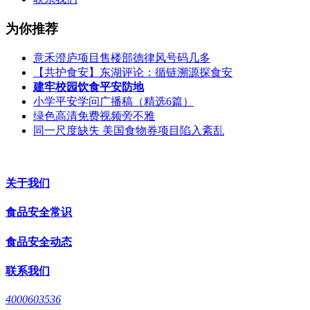
为你推荐
意禾澄庐项目售楼部德律风号码几多
【共护食安】东湖评论：循链溯源探食安
建牢校园饮食平安防地
小学平安学问广播稿（精选6篇）
绿色高清免费视频旁不雅
同一尺度缺失 美国食物券项目陷入紊乱
关于我们
食品安全常识
食品安全动态
联系我们
4000603536