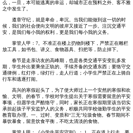
么，一旦，本可能逃离的幸运，却城市正在预料之外、客不雅
之中发生了。
遵章守纪，就是卑命，卑沉。当我们能做到这一切的时
候，我们的社会便向文明的彼岸又接近了一步。注沉交通平
安，是我们每小我的权利，更是我们每小我的义务。
掌管人甲：7。不准正在楼上扔物到楼下，严禁正在雕栏
放工具，如书包、讲义、食物器具、扫把等，防止掉下。
春节是走亲访友的高峰期，也是各类交通平安变乱多发
期，学生外出要乘坐正轨的、手续齐备的交通东西；要恪守交
通律例，红灯停，绿灯行，走人行道；小学生严禁正在上骑自
行车和逃逐打闹。
高兴的寒假起头了，为了使大师过上一个安然的寒假和欢
愉、文明、的春节，学校对学生提出关于寒假需要留意的平安
事项，但愿学生严酷恪守，同时，家长正在寒假期里该当切实
承担起孩子平安监护人的义务，积极共同学校做勤学生的平安
教育取办理。一、过时、变质和“三无”垃圾食物。春节期间不
暴饮暴食，留意饮食平衡，不吃太清淡的食物。
掌管人甲：《小学生平安守则》： 1。正在道上行走，要