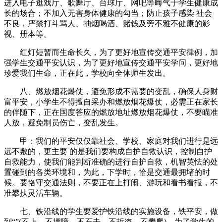
进入电子逛戏厅、歌舞厅、台球厅、网吧等晦气于学生健康成
长的场合；不加入无害身体健康的勾当；防止孩子感染 社会
不良，严禁打斗骂人、抽烟喝酒、赌钱及旁不雅不健康的影
视、册本等。
红灯短暂而生命长久，为了更好地宣传交通平安律例，加
强学生交通平安认识，为了更好地宣传交通平安学问，更好地
珍爱我们生命，正在此，学校向全体师生发出。
八、燃放烟花爆仗，避免形成不需要的变乱，确保人身财
富平安，小学生不得擅自采办和燃放烟花爆仗，必需正在家长
的伴随下，正在国度答应的燃放地址燃放烟花爆仗，不要瞄准
人放，避免制员伤亡，变乱发生。
甲：我们的平安仅仅靠社会、学校、家庭对我们进行是远
远不敷的，更主要 的是我们要构成自护自救认识，控制自护
自救能力，使我们能判断准确的进行自护自救，机智英怯的处
置碰到的各类环境和，为此，下学时，恰是交通最拥堵的时
候。要恪守交通法则，不要正在上打闹、游玩和看书看报，不
准攀扶灵活车辆。
七、铁沿线的学生要爱护铁沿线的实施设备，铁平安，做
到“”(不上、不摆障、不石击、不拆盗、不攀爬)。为了学生的