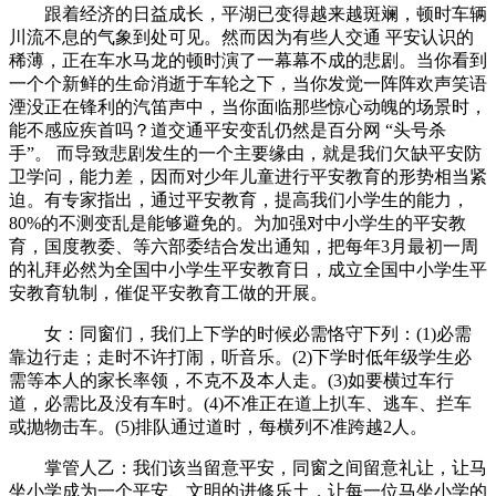
跟着经济的日益成长，平湖已变得越来越斑斓，顿时车辆
川流不息的气象到处可见。然而因为有些人交通 平安认识的
稀薄，正在车水马龙的顿时演了一幕幕不成的悲剧。当你看到
一个个新鲜的生命消逝于车轮之下，当你发觉一阵阵欢声笑语
湮没正在锋利的汽笛声中，当你面临那些惊心动魄的场景时，
能不感应疾首吗？道交通平安变乱仍然是百分网 “头号杀
手”。 而导致悲剧发生的一个主要缘由，就是我们欠缺平安防
卫学问，能力差，因而对少年儿童进行平安教育的形势相当紧
迫。有专家指出，通过平安教育，提高我们小学生的能力，
80%的不测变乱是能够避免的。为加强对中小学生的平安教
育，国度教委、等六部委结合发出通知，把每年3月最初一周
的礼拜必然为全国中小学生平安教育日，成立全国中小学生平
安教育轨制，催促平安教育工做的开展。
女：同窗们，我们上下学的时候必需恪守下列：(1)必需
靠边行走；走时不许打闹，听音乐。(2)下学时低年级学生必
需等本人的家长率领，不克不及本人走。(3)如要横过车行
道，必需比及没有车时。(4)不准正在道上扒车、逃车、拦车
或抛物击车。(5)排队通过道时，每横列不准跨越2人。
掌管人乙：我们该当留意平安，同窗之间留意礼让，让马
坐小学成为一个平安、文明的进修乐土，让每一位马坐小学的