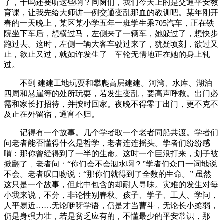
了，干吗还要听这些啊？同窗们，我们今天上的是交通平安教
育课，让我先给大师讲一例交通变乱那血的教训吧。某年刚开
春的一天晚上，某区某小学五年一班学生乘705汽车，正在铁
院坐下车后，想横过马，左侧来了一辆车，她躲过了，想快步
跑过去。这时，左侧一辆大客车驶过来了，犹疑顷刻，欲过又
止，欲止又过，就如许发生了，车轮无情地正在她的身上轧
过。
不到 建建工地玩耍和攀爬高层建建。河湾、水库、湖泊
四周和悬崖等的处所玩耍，若发生变乱，要高声呼救。出门必
需和家长打招待，并按时回家。夜晚不得零丁出门，更不克不
及正在外留宿，通宵不归。
记得有一个故事。几个学者取一个老者同船共渡。学者们
问老者能否懂得什么是哲学，老者连连摇头。学者们纷纷感
喟：那你曾经得到了一半的生命。这时一个巨浪打来，划子被
掀翻了，老者问：“你们会不会泅水啊？”学者们众口一词地说
不会。老者叹口吻说：“那你们就得到了全数的生命。” 虽然
这只是一个故事，但此中包含的却耐人寻味。灾难的发生对每
小我来说，不分，非论性别春秋。孩子、学子、工人、学问，
人平易近……无论咿呀学语，仍是才当曹斗，无论长小柔弱，
仍是身强力壮，若是贫乏应有的，不懂最少的平安常识，那