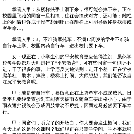
掌管人甲：从楼梯扶手上滑下来，很可能会摔下来。正在
校园里飞驰的同窗一旦相撞，往往会撞伤对方，还可能；雕栏
上的同窗也许底子没有想到爬正在雕栏上可能导致终身残疾或
者生命…。
掌管人甲：3。不准骑摩托车，不满12周岁的学生不准骑
自行车上学。校园内骑自行车，进出校门要下车。
女：现正在，小学生们的平安教育更应值得注沉。虽然学
校每学期都对大师进行了“平安教育”，可有些同窗一句也听不
进，干了很多的事。上学违反交通法则，走开小差；正在学校
爬单杠、肋木，摔跤，楼梯上打闹。大师想想，我们能否该当
注沉平安教育呢。
甲：若是骑自行车，要留意正在上骑单车不成逞威风。日
常平凡要经常查抄刹车能否天披雨衣骑单车要出格小心，由于
雨衣遮挡视线会形成四肢举动不矫捷，因而过马必然要下车奉
行。
甲：同窗们，听完了的开场白，你大要会发生疑问，我们
今天上的这是什么课啊？我们现正在只需学学问、学本事就够