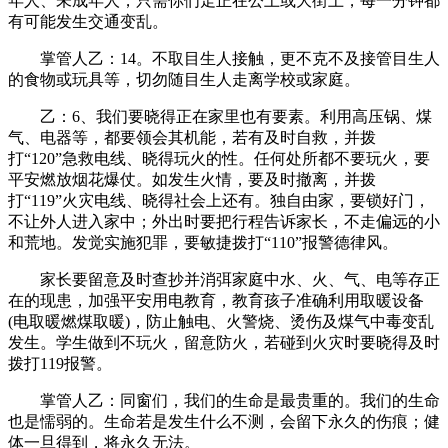
年人、未成年人，只需你们走正在公上或大街上，每一分钟都
有可能发生交通变乱。
掌管人乙：14。不取目生人接触，更不克不及接管目生人
的食物或玩具等，切勿随目生人走离学校或家庭。
乙：6、我们要晓得正在家里也有要素。利用高压锅、煤
气、电器等，都要领会其机能，若有及时自救，并拨
打“120”急救电线、晓得玩火的性。任何处所都不要玩火，要
平安燃放烟花爆仗。如发生火情，要及时撤离，并拨
打“119”火灾电线、晓得社会上还有。独自由家，要锁好门，
不让外人进入家中；外出时要把行程告诉家长，不走偏远的小
和荒地。发觉实施犯罪，要敏捷拨打“110”报警德律风。
家长要留意及时查抄并消弭家庭中水、火、气、电等存正
在的现患，加强平安用电教育，教育孩子准确利用取暖设备
(电取暖燃煤取暖)，防止触电、火警烧、烫伤及煤气中毒变乱
发生。学生做到不玩火，留意防火，若碰到火灾时要晓得及时
拨打119报警。
掌管人乙：同窗们，我们的生命是最贵重的。我们的生命
也是懦弱的。生命若是发生什么不测，会留下永久的伤痕；健
体一旦得到，将永久无法。