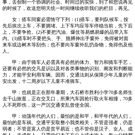
事，去创制一个协调的社会。时间过的实快，到了和您说再见
的时候了，欢送您明天统一时间继续收听我们的栏目，再见。
女：搭车同窗必需恪守下列：(1)搭车，要列队候车，按
先后挨次上车，不要拥堵。上下车均应等车停稳当前，先下后
上，不要争抢。(2)不要把汽油、爆仗等易燃易爆的品带入车
内。(3)搭车时不要把头、手、胳膊伸出手窗外，免得被对面
来车或边树木等刮伤；也不要向车窗外乱扔杂物，免得伤及他
人。
甲：由于骑车人必需具有必然的体力、智力和骑车手艺，
还要有必然的交凡是识以及对各类事物的识别、阐发和判断能
力，才能平安利用车辆。因而，交通法则从保障少年儿童的平
安出发，十二周岁以下儿童不准骑车。
甲：也就是正在那年暑期，大石桥市胜利小学70多名师生
去千山旅逛，正在交叉口，所乘汽车因抢行取火车相撞，70多
人不死即伤，这一严沉交通变乱曾使全国。
甲：动荡年代的人们，最怕的是和平，和平年代的人们，
最怕的是车祸。交通平安取整小我类相关，不管是强者，仍是
弱者；不管是富人仍是贫平易近；也不管你是汉子、女人、成