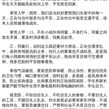
学生天天都能高欢快兴上学、平安然安回家。
掌管人甲：因而，我们该当好好爱惜我们生射中的每一
天，正在勾当中留意勾当平安，正在外出中留意交通平安，使
本人安然健康地成长。
掌管人甲：13。不长小或外埠同窗，不准打斗。同窗之间
发生矛盾，要及时演讲教员，找教员处理。
乙：同窗们，说到这儿我还要对大师说，正在交通变乱
中，虽然有驾驶员的义务，但行人的要素也不成轻忽。若是我
们每小我都有很强的交通平安认识，熟知并盲目恪守交通律
例，很多悲剧则平安能够避免。
寒假气温极低，要留意防寒保暖，防止冻伤，要连结优良
的卫生习惯，糊口要有纪律，按时起居，多熬炼，提高身体本
质。防止疾病侵染，生病要及时到正轨病院就医，学生和家长
都要严酷节制学生旁不雅电视和利用电脑的时间，学生目力。
留意防，不轻信目生人，不吃目生人的食物，不要目生人
的工具，不随目生人乱走。外出旅逛必必要有家长伴随，不成
独自外出。要留意健康交往，严禁和社会不夫君员交往，严禁