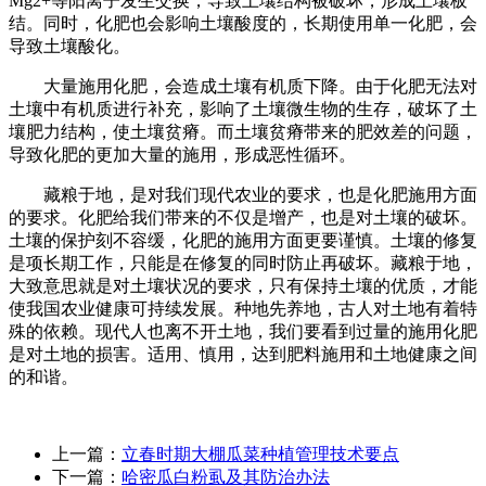
Mg2+等阳离子发生交换，导致土壤结构被破坏，形成土壤板
结。同时，化肥也会影响土壤酸度的，长期使用单一化肥，会
导致土壤酸化。
大量施用化肥，会造成土壤有机质下降。由于化肥无法对
土壤中有机质进行补充，影响了土壤微生物的生存，破坏了土
壤肥力结构，使土壤贫瘠。而土壤贫瘠带来的肥效差的问题，
导致化肥的更加大量的施用，形成恶性循环。
藏粮于地，是对我们现代农业的要求，也是化肥施用方面
的要求。化肥给我们带来的不仅是增产，也是对土壤的破坏。
土壤的保护刻不容缓，化肥的施用方面更要谨慎。土壤的修复
是项长期工作，只能是在修复的同时防止再破坏。藏粮于地，
大致意思就是对土壤状况的要求，只有保持土壤的优质，才能
使我国农业健康可持续发展。种地先养地，古人对土地有着特
殊的依赖。现代人也离不开土地，我们要看到过量的施用化肥
是对土地的损害。适用、慎用，达到肥料施用和土地健康之间
的和谐。
上一篇：
立春时期大棚瓜菜种植管理技术要点
下一篇：
哈密瓜白粉虱及其防治办法