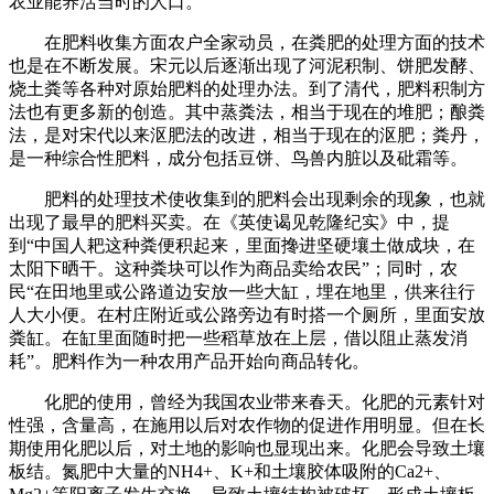
农业能养活当时的人口。
在肥料收集方面农户全家动员，在粪肥的处理方面的技术
也是在不断发展。宋元以后逐渐出现了河泥积制、饼肥发酵、
烧土粪等各种对原始肥料的处理办法。到了清代，肥料积制方
法也有更多新的创造。其中蒸粪法，相当于现在的堆肥；酿粪
法，是对宋代以来沤肥法的改进，相当于现在的沤肥；粪丹，
是一种综合性肥料，成分包括豆饼、鸟兽内脏以及砒霜等。
肥料的处理技术使收集到的肥料会出现剩余的现象，也就
出现了最早的肥料买卖。在《英使谒见乾隆纪实》中，提
到“中国人耙这种粪便积起来，里面搀进坚硬壤土做成块，在
太阳下晒干。这种粪块可以作为商品卖给农民”；同时，农
民“在田地里或公路道边安放一些大缸，埋在地里，供来往行
人大小便。在村庄附近或公路旁边有时搭一个厕所，里面安放
粪缸。在缸里面随时把一些稻草放在上层，借以阻止蒸发消
耗”。肥料作为一种农用产品开始向商品转化。
化肥的使用，曾经为我国农业带来春天。化肥的元素针对
性强，含量高，在施用以后对农作物的促进作用明显。但在长
期使用化肥以后，对土地的影响也显现出来。化肥会导致土壤
板结。氮肥中大量的NH4+、K+和土壤胶体吸附的Ca2+、