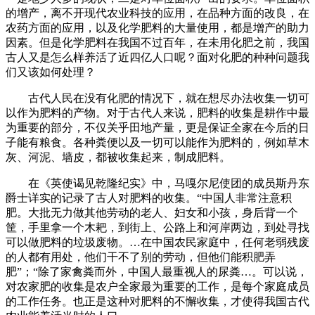
的增产，离不开现代农业科技的应用，在品种方面的改良，在
农药方面的应用，以及化学肥料的大量使用，都是增产的助力
因素。但是化学肥料在我国不过百年，在未用化肥之前，我国
古人又是怎么样养活了近四亿人口呢？面对化肥的种种问题我
们又该如何处理？
古代人民在没有化肥的情况下，就在想尽办法收集一切可
以作为肥料的产物。对于古代人来说，肥料的收集是耕作中最
为重要的部分，不仅关乎田地产量，更是保证全家在今后的日
子能有粮食。各种粪便以及一切可以能作为肥料的，例如草木
灰、河泥、墙皮，都被收集起来，制成肥料。
在《英使谒见乾隆纪实》中，马嘎尔尼使团的成员斯丹东
爵士详实的记录了古人对肥料的收集。“中国人非常注意积
肥。大批无力做其他劳动的老人、妇女和小孩，身后背一个
筐，手里拿一个木耙，到街上、公路上和河岸两边，到处寻找
可以做肥料的垃圾废物。…在中国农民家庭中，任何老弱残废
的人都有用处，他们干不了别的劳动，但他们能积肥弄
肥”；“除了家禽粪而外，中国人最重视人的尿粪…。可以说，
对农家肥的收集是农户全家最为重要的工作，是每个家庭成员
的工作任务。也正是这种对肥料的不懈收集，才使得我国古代