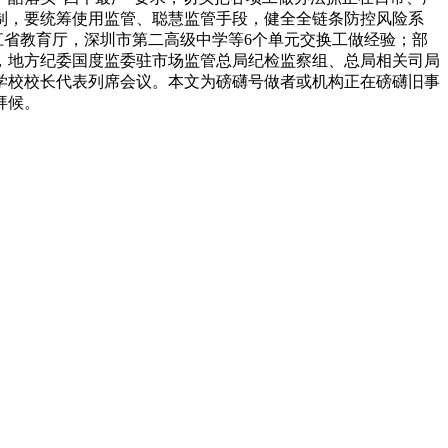
制，要统筹使用监管、聪慧监管手段，健全全链条防控风险系
江省教育厅，深圳市第二高级中学等6个单元交换工做经验；部
，地方纪委国度监委驻市场监管总局纪检监察组、总局相关司局
学校校长代表列席会议。本文为磅礴号做者或机构正在磅礴旧事
拜候。