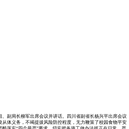
组、副局长柳军出席会议并讲话。四川省副省长杨兴平出席会议
学校从体义务，不竭提拔风险防控程度，无力鞭策了校园食物平安
酷落实“四个最严”要求，切实把各项工做办法抓正在日常、严