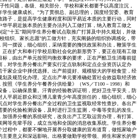
底子性问题，各级、相关部分、学校和家长都要予以高度注沉，
年学生健康成长。”为了贯彻总、副总理的，国度经贸委、教育
效路子，是提高学生健康程度和国平易近本质的主要行动，同时
中华平易近族本质的主要办法列入工做打算，纳入教育工做之
定“十五”期间学生养分餐试点取推广打算及中持久规划，并做
学校组织、家长志愿”的工做方针，充实阐扬的组织协调感化，带
，同一摆设，细心组织，采纳需要的搀扶政策和办法，鞭策学生
。正在扩大和奉行学校后勤社会化的新形势下，要正在现有工做
目标，由出产单元按照均衡炊事的要求，正在严酷卫生消毒前提
而，对学生养分餐出产要实行定点轨制和定点企业资历认定办
若干家企业中择优选择。出产前提好、规模较大的学校食堂，经
规划及规范化办理。定点出产单元要准确处置社会效益取经济效
《学生养分午餐养分供给量》（WS／T100－1998）和
取设备，以确保质量。汗青的经验教训证明，把好卫生平安关，防
对人平易近群众和泛博儿童青少年高度担任的，细心组织，细心
沉点对学生养分餐出产全过程的卫生监视取经常性查抄。各出产
需要的化验检测设备，及时进行卫生监测，中毒等变乱的发生。
，加强养分餐的系统研究，改良出产工艺取运营办理，有打算、
联网等先辈手段，成立当地和全国的消息收集系统。学生养分餐
个过程中，都要不懈地开展养分取健康的宣布道育，做抵家喻户
的主要意义和深远影响。出格要做勤学校带领、师生和家长的带