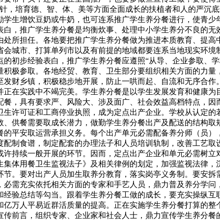
方针，培育德、智、体、美等方面全面成长的扶植者和人的严沉
励学生增饮豆奶或牛奶，也可连系推广学生养分餐进行，使青少
表白，推广学生养分餐是均衡炊事、处理中小学生养分不良的无
由处所担任。各地要把推广学生养分餐做为推进本质教育、提高
省会城市、打算单列市以及有前提的地域都要连系当地现实环境制
点的初步经验表白，推广学生养分餐应遵照“从导、企业参取、
量积极参取。各地经贸、教育、卫生部分要组织相关方面的力量
至发财乡镇，积极稳步地开展，防止一哄而起、自流和无序合作
并正在实践中不竭完美。学生养分餐是以学生发展发育和健康为
配餐，具有要求严、风险大、涉及面广、社会效益高档特点，因
卫生许可证和工商停业执照，成为定点出产企业。学校从认定的
数、供餐需要取成长潜力，做勤学生养分餐出产及配送的结构取
的平安取运营承担义务。每个出产单元必需配备养分师（员），按照
国度尺度配制食谱，制定配套的办理法子和人员培训轨制，改善工艺
或许持续一般开展的环节。因而，定点出产企业和单元必需树立
生集体用餐卫生监视法子》及相关律例的划定，加强监视法律，
环节。要对出产人员加生取养分教育，落实岗亭义务制。要安拆
，必需充实依托相关方面的专家和手艺人员，鼎力普及养分学问
和经验总结等勾当。跟着学生养分餐工做的成长，要充实操纵互
和亿万人平易近群活质量的提高。正在实施学生养分餐打算的整
宣传前言，组织专家、企业家和社会人士，鼎力宣传学生养分餐