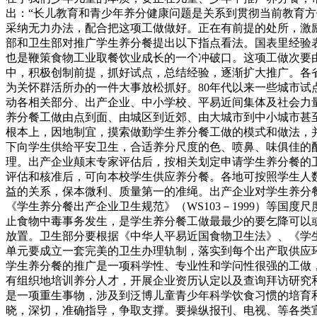
出：“长儿教育和青少年养分健康问题是关系到贯彻当前教育
采纳无力办法，配合把这项工做做好。正在有前提的处所，激
部和卫生部对推广学生养分餐提出以下指点看法。国表里经验
也是鞭策食物工业取餐饮业成长的一个冲破口。这项工做次要
中，积极创制前提，抓好试点，总结经验，逐渐扩大推广。各
为关怀群活所办的一件大事放松抓好。80年代以来一些城市试
动各相关部分、出产企业、中小学校、平易近间集体及社会力
养分餐工做由点到面、由城区到近郊、由大城市到中小城市甚
根本上，因地制宜，摸索做勤学生养分餐工做的模式和做法，
下向学生供给平安卫生，合适养分尺度的色、喷鼻、味俱佳的
理。出产企业颠末专家评估后，按相关划定申请学生养分餐的
评估和核准后，可向本校学生供应养分餐。各地可按照学生人
益的关系，保本微利、质量第一的准绳。出产企业对学生养分餐
《学生养分餐出产企业卫生规范》（WS103－1999）等
止食物中毒事务发生，是学生养分餐工做最最少的要乞降可以
放置。卫生部分要根据《中华人平易近国食物卫生法》、《学
单元要成立一套完美的卫生办理轨制，落实到每个出产取供应
学生养分餐的推广是一项科学性、专业性和学问性很强的工做
有组织地培训养分人才，开展企业资历认定以及查询拜访研究
是一项重生事物，涉及到泛博儿童青少年科学饮食习惯的培育
晓，深切，准确指导，争取支撑。要操纵报刊、电视、等各类