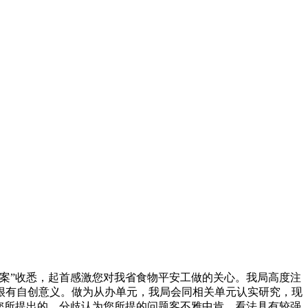
案”收悉，起首感激您对我省食物平安工做的关心。我局高度注
很有自创意义。做为从办单元，我局会同相关单元认实研究，现
您所提出的，分歧认为您所提的问题客不雅中肯，看法具有较强