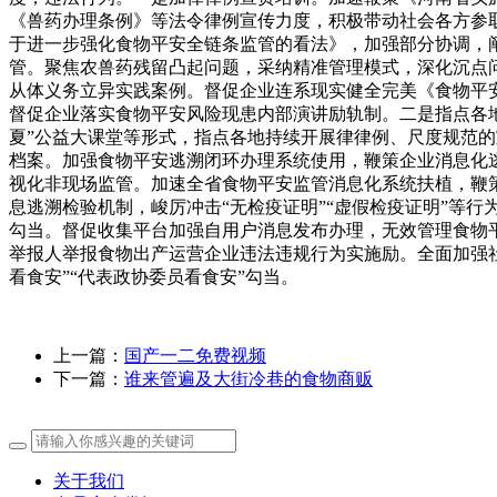
《兽药办理条例》等法令律例宣传力度，积极带动社会各方参
于进一步强化食物平安全链条监管的看法》，加强部分协调，
管。聚焦农兽药残留凸起问题，采纳精准管理模式，深化沉点
从体义务立异实践案例。督促企业连系现实健全完美《食物平
督促企业落实食物平安风险现患内部演讲励轨制。二是指点各
夏”公益大课堂等形式，指点各地持续开展律律例、尺度规范
档案。加强食物平安逃溯闭环办理系统使用，鞭策企业消息化
视化非现场监管。加速全省食物平安监管消息化系统扶植，鞭
息逃溯检验机制，峻厉冲击“无检疫证明”“虚假检疫证明”等
勾当。督促收集平台加强自用户消息发布办理，无效管理食物
举报人举报食物出产运营企业违法违规行为实施励。全面加强
看食安”“代表政协委员看食安”勾当。
上一篇：
国产一二免费视频
下一篇：
谁来管遍及大街冷巷的食物商贩
关于我们