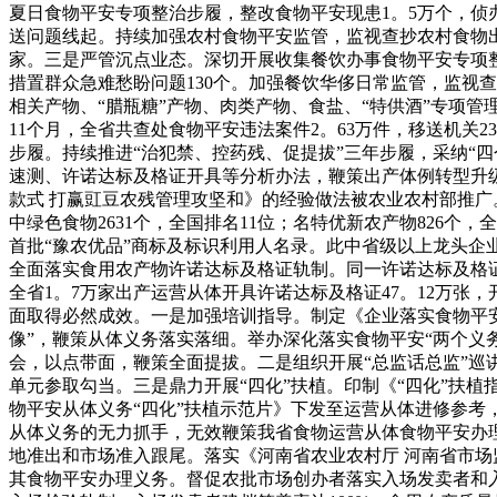
夏日食物平安专项整治步履，整改食物平安现患1。5万个，侦办
送问题线起。持续加强农村食物平安监管，监视查抄农村食物出产
家。三是严管沉点业态。深切开展收集餐饮办事食物平安专项整
措置群众急难愁盼问题130个。加强餐饮华侈日常监管，监视查
相关产物、“腊瓶糖”产物、肉类产物、食盐、“特供酒”专项管
11个月，全省共查处食物平安违法案件2。63万件，移送机
步履。持续推进“治犯禁、控药残、促提拔”三年步履，采纳“
速测、许诺达标及格证开具等分析办法，鞭策出产体例转型升级，
款式 打赢豇豆农残管理攻坚和》的经验做法被农业农村部推广
中绿色食物2631个，全国排名11位；名特优新农产物826个，
首批“豫农优品”商标及标识利用人名录。此中省级以上龙头企业19
全面落实食用农产物许诺达标及格证轨制。同一许诺达标及格证
全省1。7万家出产运营从体开具许诺达标及格证47。12万
面取得必然成效。一是加强培训指导。制定《企业落实食物平
像”，鞭策从体义务落实落细。举办深化落实食物平安“两个义
会，以点带面，鞭策全面提拔。二是组织开展“总监话总监”巡讲
单元参取勾当。三是鼎力开展“四化”扶植。印制《“四化”扶
物平安从体义务“四化”扶植示范片》下发至运营从体进修参考，
从体义务的无力抓手，无效鞭策我省食物运营从体食物平安办
地准出和市场准入跟尾。落实《河南省农业农村厅 河南省市
其食物平安办理义务。督促农批市场创办者落实入场发卖者和