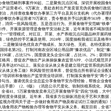
食物范畴刑事案件90起。二是聚焦沉点区域。深切开展校园食物
运营者45。9万家次，查处农村出产发卖冒充伪劣食物行政惩罚
治，共排查收集餐饮办事第三方平台及其分支机构（代办署理商、
抄餐饮办事运营者70万家次，责令整改并予以的案件563件，整
理，消弭一批风险现患。五是违法行为。开展食物平安范畴“铁拳”
关231件。开展泉源管理是食物平安治标之策，近年来我省不竭加
四个一”管理模式，对豇豆、芹菜、水产养殖沉点问题品种开展药
绿色防控手艺遍及使用。2024年，国度抽检我省豇豆及格率98
。二是鞭策绿色优良农产物成长。加大绿色、无机、名特优新农产
全国排名第2位。打制河南农业区域公用品牌“豫农优品”，制定“豫农
6家，占比52%，国度级龙头企业61家，占比16。2%；获得绿色
格局，督促农产物出产从体操纵豫农监管APP、小法式规范开具
张，开具率达85%以上。落实企业从体义务是建立现代监管系统的
安从体义务工做》和风险管控清单库，督促指点所有获证企业配
务”培训班和食物出产监管营业培训班。打制落实食物平安“两个义
勾当。邀请优良企业总监分享食物平安办理经验，帮推企业食物平
植指点手册》（2。0版）（消息公示尺度化、轨制扶植系统化、
全省41。5万家食物发卖单元已开展食物平安“四化”扶植，大中
理程度全体提拔。近年来，我省多方位操纵消息化手艺和大数据
场监视办理局关于进一步做好食用农产物及格证试行工做的通知》
入场食用农产物检验办理等食物平安从体义务。截至目前，全省7