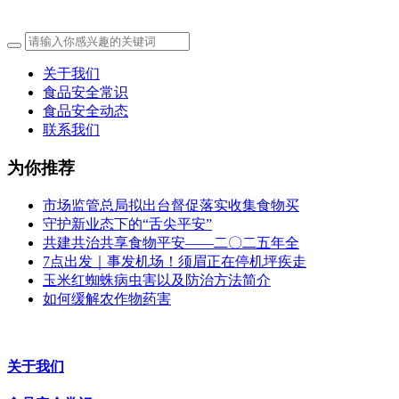
关于我们
食品安全常识
食品安全动态
联系我们
为你推荐
市场监管总局拟出台督促落实收集食物买
守护新业态下的“舌尖平安”
共建共治共享食物平安——二〇二五年全
7点出发｜事发机场！须眉正在停机坪疾走
玉米红蜘蛛病虫害以及防治方法简介
如何缓解农作物药害
关于我们