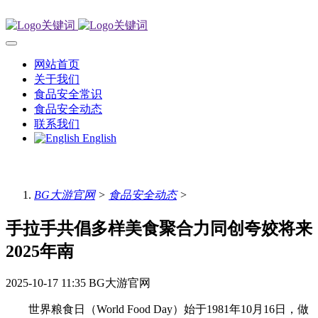
网站首页
关于我们
食品安全常识
食品安全动态
联系我们
English
BG大游官网
>
食品安全动态
>
手拉手共倡多样美食聚合力同创夸姣将来
2025年南
2025-10-17 11:35
BG大游官网
世界粮食日（World Food Day）始于1981年10月16日，做