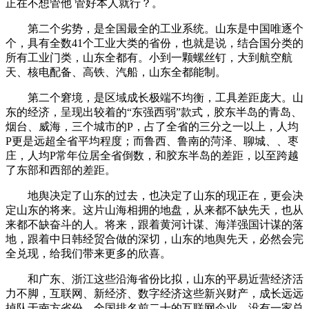
正在不想管他 管好本人就行？。
第二个劣势，是全国最全的工业系统。山东是中国唯逐个
个，具有全数41个工业大类的省份，也就是说，结合国分类的
所有工业门类，山东全都有。小到一颗螺丝钉，大到航空航
天、核电配备、高铁、汽船，山东全都能制。
第二个窘境，是区域成长极端不均衡，工具差距庞大。山
东的经济，呈现出较着的“东强西弱”款式，胶东半岛的青岛、
烟台、威海，三个城市的P，占了全省的三分之一以上，人均
P更是远超全省平均程度；而鲁西、鲁南的菏泽、聊城、、枣
庄，人均P常年位居全省倒数，和胶东半岛的差距，以至跨越
了东部和西部的差距。
地舆决定了山东的过去，也决定了山东的现正在，更会决
定山东的将来。这片山海相拥的地盘，从来都不缺先天，也从
来都不缺奋斗的人。将来，跟着黄河计谋、海洋强国计谋的落
地，跟着中日韩经贸合做的深切，山东的地舆先天，必然会完
全兑现，给我们带来更多的欣喜。
和广东、浙江这些沿海省份比拟，山东的平易近营经济活
力不脚，互联网、新经济、数字经济这些新兴财产，成长远远
掉队于南方省份。全国排名前二十的互联网企业，没有一家总