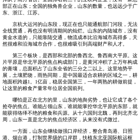
部正在山东；全国的独角兽企业，山东的数量，也远远少于广
东、浙江、江苏。
京杭大运河的山东段，现正在也只能通航部门河段，无法
全线贯通，再也没有明清期间的灿烂。山东的内陆城市，没有
黄金水道的，只能靠陆交通，物流成本比沿海城市高得多，天
然很难和沿海城市合作，也很难吸引到高端财产和人才。
第三个板块，是西部和北部的鲁西北、鲁西南大平原。这
片平原是华北平原的焦点构成部门，是黄河冲积了上万年构成
的膏壤，总面积占了山东全省的三分之二以上。这里地势平
展，土壤肥饶，雨热同期，是中国最适合农耕的区域之一，耕
地面积跨越1。1亿亩，稳居全国第三，一年两熟的耕做前提，
让这里的粮食产量常年位居全国前列。
哪怕是正在北方的里，山东的地舆劣势，也让它成了各个
抢夺的焦点。谁能占领山东，谁就能掌控华北平原的东部，就
能获得络绎不绝的粮食和兵源。从十六国到北魏，再到北齐北
周，山东一直是北方的焦点经济区，从来没有式微过。
一方面，山东会继续做强口岸经济，整合青岛港、日照
港、烟台港，打制世界级的口岸群，扶植东北亚国际航运枢