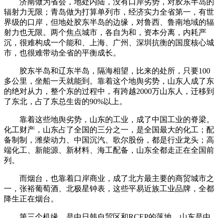
济南做为省会，地处内陆，没有口岸劣势，对胶东半岛的
辐射力无限；青岛做为打算单列市，经济实力全省第一，有世
界级的口岸，但地处胶东半岛的边缘，对鲁西、鲁南地域的辐
射力也无限。两个焦点城市，各自为和，资本分离，内耗严
沉，很难构成一个能和、上海、广州、深圳抗衡的国度核心城
市，也很难带动全省的平衡成长。
胶东半岛和辽东半岛，隔海相望，比来的处所，只要100
多公里，坐船一天就能到。靠着这个地舆劣势，山东人成了东
的绝对从力，整个东的过程中，有跨越2000万山东人，迁移到
了东北，占了东总生齿的90%以上。
靠着这些地舆劣势，山东的工业，成了中国工业的脊梁。
化工财产，山东占了全国的三分之一，是全国最大的化工；配
备制制，潍柴动力、中国沉汽、歌尔股份，都是行业龙头；高
端化工、新能源、新材料、海工配备，山东全都走正在全国前
列。
而烟台，也靠着口岸商业，成了北方最主要的商贸城市之
一，张裕葡萄酒、北极星钟表，这些平易近族工业品牌，全都
降生正在烟台。
第三个机缘，是中日韩自贸区和RCEP的落地。山东是中