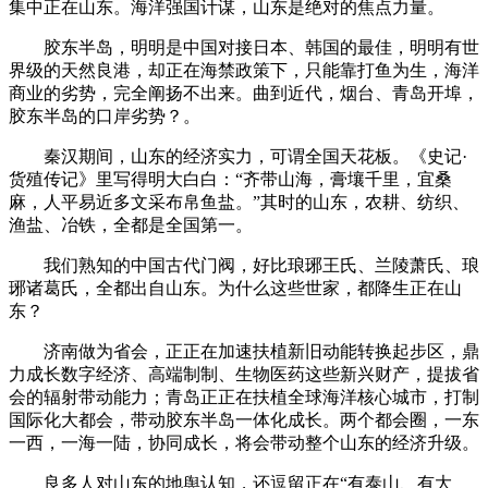
集中正在山东。海洋强国计谋，山东是绝对的焦点力量。
胶东半岛，明明是中国对接日本、韩国的最佳，明明有世
界级的天然良港，却正在海禁政策下，只能靠打鱼为生，海洋
商业的劣势，完全阐扬不出来。曲到近代，烟台、青岛开埠，
胶东半岛的口岸劣势？。
秦汉期间，山东的经济实力，可谓全国天花板。《史记·
货殖传记》里写得明大白白：“齐带山海，膏壤千里，宜桑
麻，人平易近多文采布帛鱼盐。”其时的山东，农耕、纺织、
渔盐、冶铁，全都是全国第一。
我们熟知的中国古代门阀，好比琅琊王氏、兰陵萧氏、琅
琊诸葛氏，全都出自山东。为什么这些世家，都降生正在山
东？
济南做为省会，正正在加速扶植新旧动能转换起步区，鼎
力成长数字经济、高端制制、生物医药这些新兴财产，提拔省
会的辐射带动能力；青岛正正在扶植全球海洋核心城市，打制
国际化大都会，带动胶东半岛一体化成长。两个都会圈，一东
一西，一海一陆，协同成长，将会带动整个山东的经济升级。
良多人对山东的地舆认知，还逗留正在“有泰山、有大