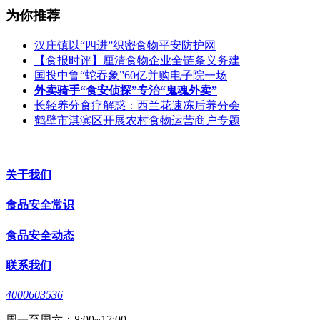
为你推荐
汉庄镇以“四进”织密食物平安防护网
【食报时评】厘清食物企业全链条义务建
国投中鲁“蛇吞象”60亿并购电子院一场
外卖骑手“食安侦探”专治“鬼魂外卖”
长轻养分食疗解惑：西兰花速冻后养分会
鹤壁市淇滨区开展农村食物运营商户专题
关于我们
食品安全常识
食品安全动态
联系我们
4000603536
周一至周六：8:00~17:00