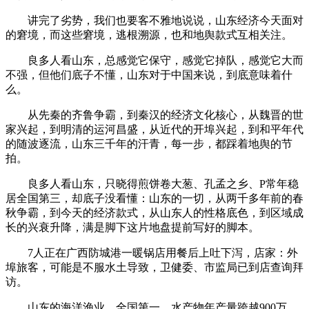
讲完了劣势，我们也要客不雅地说说，山东经济今天面对
的窘境，而这些窘境，逃根溯源，也和地舆款式互相关注。
良多人看山东，总感觉它保守，感觉它掉队，感觉它大而
不强，但他们底子不懂，山东对于中国来说，到底意味着什
么。
从先秦的齐鲁争霸，到秦汉的经济文化核心，从魏晋的世
家兴起，到明清的运河昌盛，从近代的开埠兴起，到和平年代
的随波逐流，山东三千年的汗青，每一步，都踩着地舆的节
拍。
良多人看山东，只晓得煎饼卷大葱、孔孟之乡、P常年稳
居全国第三，却底子没看懂：山东的一切，从两千多年前的春
秋争霸，到今天的经济款式，从山东人的性格底色，到区域成
长的兴衰升降，满是脚下这片地盘提前写好的脚本。
7人正在广西防城港一暖锅店用餐后上吐下泻，店家：外
埠旅客，可能是不服水土导致，卫健委、市监局已到店查询拜
访。
山东的海洋渔业，全国第一，水产物年产量跨越900万