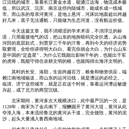
江沿线的城市，靠着长江黄金水道，能通江达海，物流成本极
低，所以武汉、沉庆、南京这些内陆城市，能成长成一线城
市。而山东的母亲河黄河，是地上悬河，河床比地面超出跨越
好几米，底子无法通航，只能做为生态河道，没有航运价值。
今天这篇文章，我不消艰涩的学术术语，不消浮泛的标
语，只用最接地气的话，把山东的地舆暗码完全扒透。从山海
河田的底层款式，到贯穿三千年的汗青，再到今天的经济劣势
取窘境，全给你讲得明大白白。看完你就会大白，为什么山东
是中国的“定盘星”，为什么它既能出影响千年的，也能出千军
的虎将，既能守得住农耕文明的根，也能闯得出海洋文明的。
其时的长安、洛阳，生齿跨越百万，粮食和物资供应，端
赖江南地域输送，而山东的运河沿线，就是漕运的必经之。、
临清、济宁这些城市，就是正在这个时候，靠着运河漕运敏捷
兴起，成了北方的商贸沉镇。
北宋期间，黄河多次大规模决口，此中最严沉的一次，是
1128年，南宋为了金兵南下，报酬掘开了黄河大堤，黄河从此
夺淮入海，本来流经鲁北的黄河从干道，完全烧毁，黄河的泥
沙，起头大量涌入鲁西南地域。