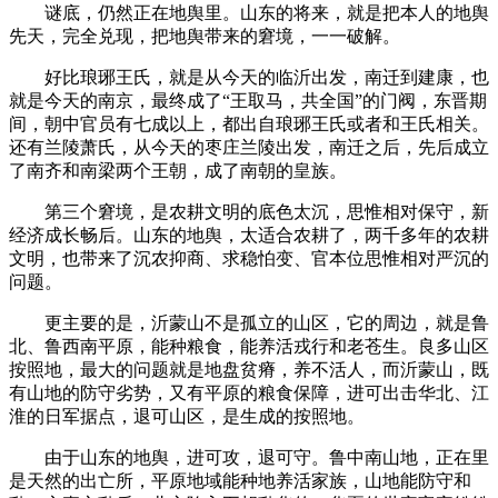
谜底，仍然正在地舆里。山东的将来，就是把本人的地舆
先天，完全兑现，把地舆带来的窘境，一一破解。
好比琅琊王氏，就是从今天的临沂出发，南迁到建康，也
就是今天的南京，最终成了“王取马，共全国”的门阀，东晋期
间，朝中官员有七成以上，都出自琅琊王氏或者和王氏相关。
还有兰陵萧氏，从今天的枣庄兰陵出发，南迁之后，先后成立
了南齐和南梁两个王朝，成了南朝的皇族。
第三个窘境，是农耕文明的底色太沉，思惟相对保守，新
经济成长畅后。山东的地舆，太适合农耕了，两千多年的农耕
文明，也带来了沉农抑商、求稳怕变、官本位思惟相对严沉的
问题。
更主要的是，沂蒙山不是孤立的山区，它的周边，就是鲁
北、鲁西南平原，能种粮食，能养活戎行和老苍生。良多山区
按照地，最大的问题就是地盘贫瘠，养不活人，而沂蒙山，既
有山地的防守劣势，又有平原的粮食保障，进可出击华北、江
淮的日军据点，退可山区，是生成的按照地。
由于山东的地舆，进可攻，退可守。鲁中南山地，正在里
是天然的出亡所，平原地域能种地养活家族，山地能防守和