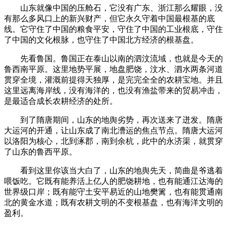
山东就像中国的压舱石，它没有广东、浙江那么耀眼，没
有那么多风口上的新兴财产，但它永久守着中国最根基的底
线。它守住了中国的粮食平安，守住了中国的工业根底，守住
了中国的文化根脉，也守住了中国北方经济的根基盘。
先看鲁国。鲁国正在泰山以南的泗汶流域，也就是今天的
鲁西南平原。这里地势平展，地盘肥饶，汶水、泗水两条河道
贯穿全境，灌溉前提得天独厚，是完完全全的农耕宝地。并且
这里远离海岸线，没有海洋的，也没有渔盐带来的贸易冲击，
是最适合成长农耕经济的处所。
到了隋唐期间，山东的地舆劣势，再次送来了迸发。隋唐
大运河的开通，让山东成了南北漕运的焦点节点。隋唐大运河
以洛阳为核心，北到涿郡，南到余杭，此中的永济渠，就贯穿
了山东的鲁西平原。
看到这里你该当大白了，山东的地舆先天，简曲是爷逃着
喂饭吃。它既有能养活上亿人的肥饶耕地，也有能通江达海的
世界级口岸；既有能守土安平易近的山地樊篱，也有能贯通南
北的黄金水道；既有农耕文明的不变根基盘，也有海洋文明的
盈利。