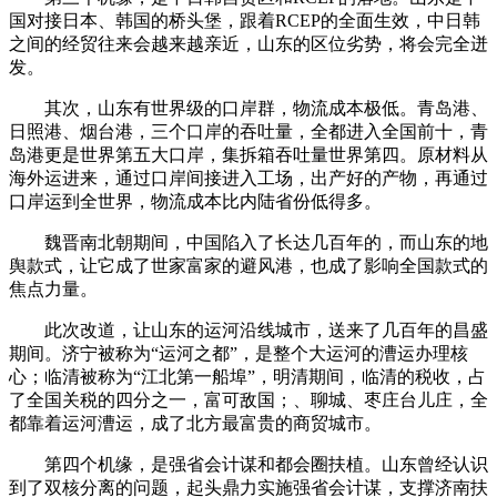
国对接日本、韩国的桥头堡，跟着RCEP的全面生效，中日韩
之间的经贸往来会越来越亲近，山东的区位劣势，将会完全迸
发。
其次，山东有世界级的口岸群，物流成本极低。青岛港、
日照港、烟台港，三个口岸的吞吐量，全都进入全国前十，青
岛港更是世界第五大口岸，集拆箱吞吐量世界第四。原材料从
海外运进来，通过口岸间接进入工场，出产好的产物，再通过
口岸运到全世界，物流成本比内陆省份低得多。
魏晋南北朝期间，中国陷入了长达几百年的，而山东的地
舆款式，让它成了世家富家的避风港，也成了影响全国款式的
焦点力量。
此次改道，让山东的运河沿线城市，送来了几百年的昌盛
期间。济宁被称为“运河之都”，是整个大运河的漕运办理核
心；临清被称为“江北第一船埠”，明清期间，临清的税收，占
了全国关税的四分之一，富可敌国；、聊城、枣庄台儿庄，全
都靠着运河漕运，成了北方最富贵的商贸城市。
第四个机缘，是强省会计谋和都会圈扶植。山东曾经认识
到了双核分离的问题，起头鼎力实施强省会计谋，支撑济南扶