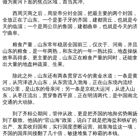
做为黄河下逛的焦点区域，首当其冲。
西周灭商之后，周皇帝分封全国，把最主要的两个封国，
全放正在了山东。一个是姜子牙的齐国，建都营丘，也就是今
天的临淄；一个是周公旦的鲁国，建都曲阜，也就是今天的济
宁曲阜。
粮食产量，山东常年稳居全国前三，仅次于、河南，并且
山东的粮食，是一年两熟，和东北的一年一熟比拟，地盘操纵
效率高得多。更主要的是，山东正在粮食产量的同时，还能拿
出大量的地盘种蔬菜、生果。
除此之外，山东还有两条贯穿古今的黄金水道：一条是黄
河，从菏泽进入山东，从东营流入渤海，正在山东境内流经
628公里，是山东的母亲河；另一条是京杭大运河，从进入山
东，从枣庄流出，贯穿鲁西平原，正在明清两代，是中国南北
交通的大动脉。
到了齐桓公期间，管仲从政，更是把齐国的地舆劣势阐扬
到了极致。他搞的“官山海”政策，说白了就是把海盐和铁矿的
出产、发卖收归国有，实行国度垄断运营。就靠海盐这一项，
齐国的国库间接翻了几十倍，敏捷堆集了称霸的本钱。