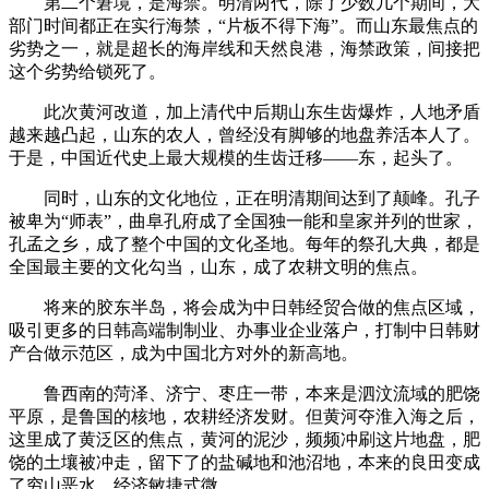
第二个窘境，是海禁。明清两代，除了少数几个期间，大
部门时间都正在实行海禁，“片板不得下海”。而山东最焦点的
劣势之一，就是超长的海岸线和天然良港，海禁政策，间接把
这个劣势给锁死了。
此次黄河改道，加上清代中后期山东生齿爆炸，人地矛盾
越来越凸起，山东的农人，曾经没有脚够的地盘养活本人了。
于是，中国近代史上最大规模的生齿迁移——东，起头了。
同时，山东的文化地位，正在明清期间达到了颠峰。孔子
被卑为“师表”，曲阜孔府成了全国独一能和皇家并列的世家，
孔孟之乡，成了整个中国的文化圣地。每年的祭孔大典，都是
全国最主要的文化勾当，山东，成了农耕文明的焦点。
将来的胶东半岛，将会成为中日韩经贸合做的焦点区域，
吸引更多的日韩高端制制业、办事业企业落户，打制中日韩财
产合做示范区，成为中国北方对外的新高地。
鲁西南的菏泽、济宁、枣庄一带，本来是泗汶流域的肥饶
平原，是鲁国的核地，农耕经济发财。但黄河夺淮入海之后，
这里成了黄泛区的焦点，黄河的泥沙，频频冲刷这片地盘，肥
饶的土壤被冲走，留下了的盐碱地和池沼地，本来的良田变成
了穷山恶水，经济敏捷式微。