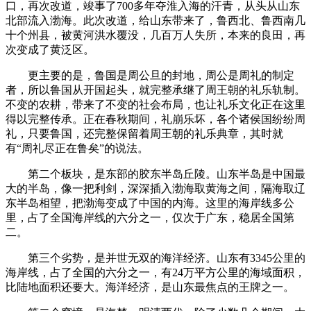
口，再次改道，竣事了700多年夺淮入海的汗青，从头从山东
北部流入渤海。此次改道，给山东带来了，鲁西北、鲁西南几
十个州县，被黄河洪水覆没，几百万人失所，本来的良田，再
次变成了黄泛区。
更主要的是，鲁国是周公旦的封地，周公是周礼的制定
者，所以鲁国从开国起头，就完整承继了周王朝的礼乐轨制。
不变的农耕，带来了不变的社会布局，也让礼乐文化正在这里
得以完整传承。正在春秋期间，礼崩乐坏，各个诸侯国纷纷周
礼，只要鲁国，还完整保留着周王朝的礼乐典章，其时就
有“周礼尽正在鲁矣”的说法。
第二个板块，是东部的胶东半岛丘陵。山东半岛是中国最
大的半岛，像一把利剑，深深插入渤海取黄海之间，隔海取辽
东半岛相望，把渤海变成了中国的内海。这里的海岸线多公
里，占了全国海岸线的六分之一，仅次于广东，稳居全国第
二。
第三个劣势，是并世无双的海洋经济。山东有3345公里的
海岸线，占了全国的六分之一，有24万平方公里的海域面积，
比陆地面积还要大。海洋经济，是山东最焦点的王牌之一。