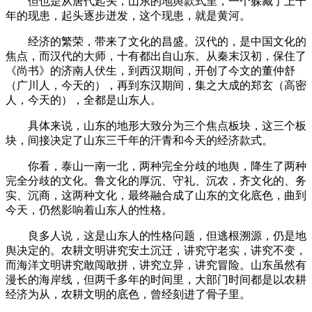
但也是从唐代起头，山东的地舆款式里，一个躲藏了上千
年的现患，起头逐步迸发，这个现患，就是黄河。
经济的繁荣，带来了文化的昌盛。汉代的，是中国文化的
焦点，而汉代的大师，十有都出自山东。从秦末汉初，保住了
《尚书》的济南人伏生，到西汉期间，开创了今文的董仲舒
（广川人，今天的），再到东汉期间，集之大成的郑玄（高密
人，今天的），全都是山东人。
具体来说，山东的地形大致分为三个焦点板块，这三个板
块，间接决定了山东三千年的汗青和今天的经济款式。
你看，泰山一南一北，两种完全分歧的地舆，降生了两种
完全分歧的文化。鲁文化的厚沉、守礼、沉农，齐文化的、务
实、沉商，这两种文化，最终融合成了山东的文化底色，曲到
今天，仍然影响着山东人的性格。
良多人说，这是山东人的性格问题，但逃根溯源，仍是地
舆决定的。农耕文明讲究安土沉迁，讲究守老实，讲究不变，
而海洋文明讲究敢闯敢拼，讲究立异，讲究冒险。山东虽然有
漫长的海岸线，但两千多年的时间里，大部门时间都是以农耕
经济为从，农耕文明的底色，曾经刻进了骨子里。