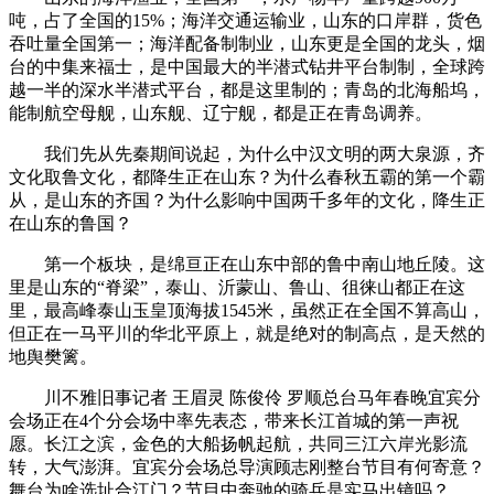
吨，占了全国的15%；海洋交通运输业，山东的口岸群，货色
吞吐量全国第一；海洋配备制制业，山东更是全国的龙头，烟
台的中集来福士，是中国最大的半潜式钻井平台制制，全球跨
越一半的深水半潜式平台，都是这里制的；青岛的北海船坞，
能制航空母舰，山东舰、辽宁舰，都是正在青岛调养。
我们先从先秦期间说起，为什么中汉文明的两大泉源，齐
文化取鲁文化，都降生正在山东？为什么春秋五霸的第一个霸
从，是山东的齐国？为什么影响中国两千多年的文化，降生正
在山东的鲁国？
第一个板块，是绵亘正在山东中部的鲁中南山地丘陵。这
里是山东的“脊梁”，泰山、沂蒙山、鲁山、徂徕山都正在这
里，最高峰泰山玉皇顶海拔1545米，虽然正在全国不算高山，
但正在一马平川的华北平原上，就是绝对的制高点，是天然的
地舆樊篱。
川不雅旧事记者 王眉灵 陈俊伶 罗顺总台马年春晚宜宾分
会场正在4个分会场中率先表态，带来长江首城的第一声祝
愿。长江之滨，金色的大船扬帆起航，共同三江六岸光影流
转，大气澎湃。宜宾分会场总导演顾志刚整台节目有何寄意？
舞台为啥选址合江门？节目中奔驰的骑兵是实马出镜吗？