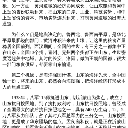
极。另一方面，黄河道域的经济协同成长，让山东能和黄河中
上逛的省份联动起来，把山东的口岸、工业、科技劣势，和中
上逛省份的资本、市场劣势连系起来，打制黄河道域的出海大
通道。
为什么？仍是地舆决定的。鲁西北、鲁西南平原，是华北
平原最肥饶的部门，黄河冲积带来的土壤，让这里的粮食产量
稳居全国前列。西汉期间，全国的生齿，有三分之一都集中正
在山东，全国13个州，青州、兖州两个州都正在山东，生齿密
度远超关中地域。其时的长安、洛阳，做为王朝的国都，很大
一部门粮食供应，都要靠山东输送。
第二个机缘，是海洋强国计谋。山东的海洋先天，全中国
独一份，将来的山东，必然会向海图强，把海洋经济打形成本
人的焦点王牌。
1938年，八军115师挺进山东，以沂蒙山为焦点，成立了
山东抗日按照地。到了抗打败利时，山东抗日按照地，曾经成
了全国最大的敌后抗日按照地之一，具有2400万生齿，12。5
万八军从力部队，占了其时八军总军力的三分之一。山东按照
地，更是成了华东疆场的焦点。孟良崮和役，就是正在沂蒙山
区打响的，我军靠着沂蒙山的复杂地形，全歼了王牌从力整编