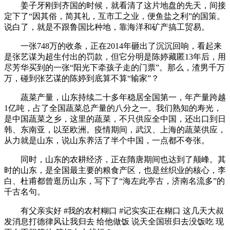
姜子牙刚到齐国的时候，就看清了这片地盘的先天，间接
定下了“因其俗，简其礼，互市工之业，便鱼盐之利”的国策。
说白了，就是不跟鲁国比种地，靠海洋和矿产搞工贸易。
一张748万的收条，正在2014年砸出了沉沉回响，看起来
是张艺谋为超生付出的罚款，但它分明是陈婷藏匿13年后，用
尽芳华买到的一张“阳光下牵孩子走的门票”。那么，渣男千万
万，碰到张艺谋的陈婷到底算不算“输家”？
蔬菜产量，山东持续二十多年稳居全国第一，年产量跨越
1亿吨，占了全国蔬菜总产量的八分之一。我们熟知的寿光，
是中国蔬菜之乡，这里的蔬菜，不只供应全中国，还出口到日
韩、东南亚，以至欧洲。疫情期间，武汉、上海的蔬菜供应，
从力就是山东，说山东养活了半个中国，一点都不夸张。
同时，山东的农耕经济，正在隋唐期间也达到了颠峰。其
时的山东，是全国最主要的粮食产区，也是丝织业的核心，李
白、杜甫都曾逛历山东，写下了“海左此亭古，济南名流多”的
千古名句。
有父亲实好 #我的农村糊口 #记实实正在糊口 这几天大叔
发消息打德律风让我归去 给他做饭 说天全国班归去没饭吃 现