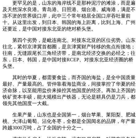
更罕见的是，山东的海岸线不是那种泥泞的滩涂，而是遍
及天然深水良港。青岛港、日照港、烟台港、威海港，满是不
冻不淤的世界级口岸，此中三个常年稳居全国口岸吞吐量前
十。从这里出发，到日本、韩国的海上距离，比到上海、广州
还要近，是中国对接东北亚的绝对桥头堡。
第四个劣势，是毗连南北、对接东北亚的区位劣势。山东
往北，紧邻京津冀首都圈，是京津冀财产转移的焦点衔接地；
往南，无缝跟尾长三角经济带，是南北经济交换的必经之；往
东，日本、韩国，是中国对接RCEP、对接东北亚经济圈的桥
头堡。
其时的华夏，都需要食盐，而齐国的海盐，是全中国质量
最好、产量最高的。管仲靠着海盐商业，间接掌控了华夏的经
济命脉，以至能用盐价来操控其他国度的经济。再加上齐国的
铁矿资本丰硕，能大规模出产铁器，无论是耕具仍是刀兵，都
领先其他国度一大截。
生果产量，山东也是全国第一，烟台苹果、莱阳梨、肥城
桃、大泽山葡萄、沾化冬枣，全都是全国闻名的品牌，年产量
跨越3000万吨，占了全国的十分之一。