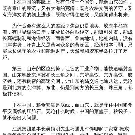
正在中国的邦畿上，没有任何一个省份，能像山东如许，
既有泰山的厚沉，又有大海的宽阔；既有农耕文明的苦守，又
有海洋文明的朝上进步；既能守得住底线，又能闯得出将来。
为什么会有这么大的差距？焦点仍是地舆。胶东半岛靠
海，有世界级的口岸，能成长外向型经济，能吸引外资，能成
长高端制制和海洋经济；而鲁西、鲁南地域，地处内陆，没有
口岸劣势，汗青上又是黄河众多的黄泛区，经济根本亏弱，只
能成长保守的农业和能源财产，天然就和胶东半岛拉开了差
距。
第三，山东的区位劣势，让它的工业产物，能快速辐射全
国。山东地处京津冀和长三角之间，京沪高铁、京九高铁、胶
济铁，还有稠密的高速公网，让山东的陆交通七通八达，无论
是到北方的京津冀、东北，仍是到南方的长三角、珠三角，都
极其便利。
正在中国，粮食安满是底线，而山东，就是守住中国粮食
平安底线的压舱石。无论什么时候，中国的菜篮子、粮袋子，
就不会出大问题。
江源集团董事长吴镇明先生巧遇儿时伴聊起了家常 振东