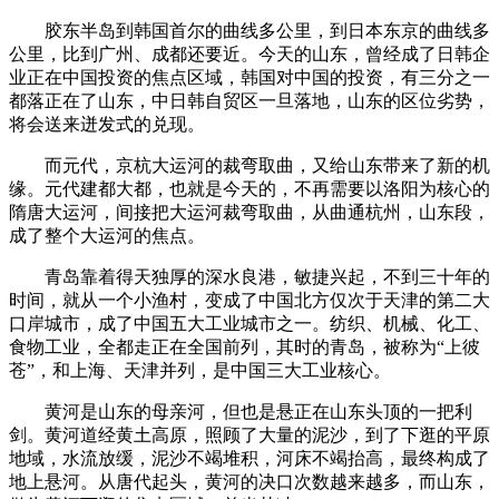
胶东半岛到韩国首尔的曲线多公里，到日本东京的曲线多
公里，比到广州、成都还要近。今天的山东，曾经成了日韩企
业正在中国投资的焦点区域，韩国对中国的投资，有三分之一
都落正在了山东，中日韩自贸区一旦落地，山东的区位劣势，
将会送来迸发式的兑现。
而元代，京杭大运河的裁弯取曲，又给山东带来了新的机
缘。元代建都大都，也就是今天的，不再需要以洛阳为核心的
隋唐大运河，间接把大运河裁弯取曲，从曲通杭州，山东段，
成了整个大运河的焦点。
青岛靠着得天独厚的深水良港，敏捷兴起，不到三十年的
时间，就从一个小渔村，变成了中国北方仅次于天津的第二大
口岸城市，成了中国五大工业城市之一。纺织、机械、化工、
食物工业，全都走正在全国前列，其时的青岛，被称为“上彼
苍”，和上海、天津并列，是中国三大工业核心。
黄河是山东的母亲河，但也是悬正在山东头顶的一把利
剑。黄河道经黄土高原，照顾了大量的泥沙，到了下逛的平原
地域，水流放缓，泥沙不竭堆积，河床不竭抬高，最终构成了
地上悬河。从唐代起头，黄河的决口次数越来越多，而山东，