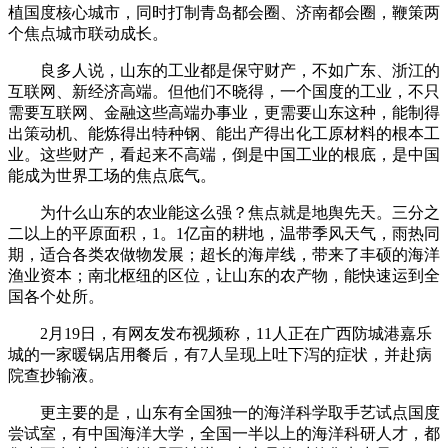
植国度核心城市，同时打制青岛都会圈、济南都会圈，鞭策两
个焦点城市联动成长。
良多人说，山东的工业都是保守财产，不如广东、浙江的
互联网、新经济高端。但他们不晓得，一个国度的工业，不只
需要互联网、金融这些高端办事业，更需要山东这种，能制得
出策动机、能炼得出特种钢、能出产得出化工原材料的根本工
业。这些财产，看起来不高端，倒是中国工业的根底，是中国
能成为世界工场的焦点底气。
为什么山东的农业能这么强？焦点就是地舆先天。三分之
二以上的平原面积，1。1亿亩的耕地，温带季风天气，雨热同
期，适合各类农做物发展；超长的海岸线，带来了丰硕的海洋
渔业资本；南北枢纽的区位，让山东的农产物，能快速运到全
国各个处所。
2月19日，有网友发布视频称，11人正在广西防城港嘉乐
城的一家暖锅店用餐后，有7人呈现上吐下泻的症状，并赴病
院查抄输液。
更主要的是，山东有全国独一的海洋科学取手艺试点国度
尝试室，有中国海洋大学，全国一半以上的海洋科研人才，都