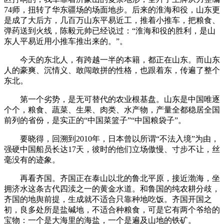
74师，扭转了华东疆场的场面地步。后来的淮海和役，山东更
是成了大后方，几百万山东平易近工，推着小推车，把粮食、
弹药送到火线，陈毅元帅已经说过：“淮海和役的胜利，是山
东人平易近用小推车推出来的。”。
今天的东北人，有跨越一半的本籍，都正在山东。而山东
人的豪爽、沉情义、敢闯敢拼的性格，也跟着东，传遍了整个
东北。
第一个劣势，是无可替代的农业根基盘。山东是中国唯逐
个个，粮食、蔬菜、生果、肉类、水产物，产量全都稳居全国
前列的省份，是实正的“中国菜篮子”“中国粮袋子”。
要晓得，回溯到2010年，日本曾以所谓“不法入境”为由，
强硬中国船员长达17天，彼时的他们立场傲慢、寸步不让，丝
毫没有的迹象。
再看齐国。齐国正在泰山以北的鲁北平原，接近渤海，坐
拥济水这条古代四渎之一的黄金水道。和鲁国的纯农耕分歧，
齐国的地舆前提，生成就不适合只靠种地吃饭。齐国开国之
初，良多处所是盐碱地，不适合种粮食，可是它有两个爷给的
宝物：一个是大海里的海盐，一个是遍及山地的铁矿。