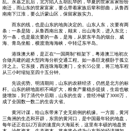
乱。永嘉之乱后，北方陷入五胡乱华的，华夏的世家富家纷纷
南迁，而山东的世家富家，要么带着家族后辈和部曲，从鲁西
南南下江淮，要么沂蒙山区，保留家族实力。
而东的线，也是山东的地舆决定的。山东人东，次要有两
条：一条是陆，从鲁西南出发，颠末，出山海关，进入东北；
另一条，也是最次要的一条，是海，从胶东半岛的烟台、威
海、青岛坐船，横渡渤海海峡，中转辽东半岛。
港珠澳大桥，是正在“一国两制”框架下，粤港澳三地初次
合做共建的超大型跨海分析交通工程。如一条巨龙横卧于孤立
洋之上。它东接，西连珠海取澳门，全长55公里，将三地车程
从三小时缩短至四十五分钟。
先说劣势。明清期间，山东的农耕经济，仍然是北方的标
杆。山东的耕地面积不竭扩大，粮食产量稳步提拔，生齿也敏
捷增加，到了清代中后期，山东的生齿，曾经冲破了3000万，
成了全国数一数二的生齿大省。
黄河计谋，给山东带来了史无前例的机缘。一方面，黄河
三角洲的生态和开辟，东营的黄河口，是中国最年轻的地盘，
每年还正在以2万亩的速度向大海延长，这里有丰硕的地盘资
本、油气资本、生态资本，将来将会成为山东新的经济增加