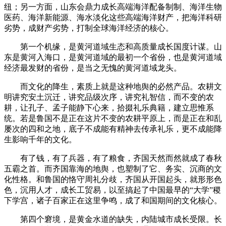
纽；另一方面，山东会鼎力成长高端海洋配备制制、海洋生物
医药、海洋新能源、海水淡化这些高端海洋财产，把海洋科研
劣势，成财产劣势，打制全球海洋经济的核心。
第一个机缘，是黄河道域生态和高质量成长国度计谋。山
东是黄河入海口，是黄河道域的最初一个省份，也是黄河道域
经济最发财的省份，是当之无愧的黄河道域龙头。
而文化的降生，素质上就是这种地舆的必然产品。农耕文
明讲究安土沉迁，讲究品级次序，讲究礼智信，而不变的农
耕，让孔子、孟子能静下心来，拾掇礼乐典籍，建立思惟系
统。若是鲁国不是正在这片不变的农耕平原上，而是正在和乱
屡次的四和之地，底子不成能有精神去传承礼乐，更不成能降
生影响千年的文化。
有了钱，有了兵器，有了粮食，齐国天然而然就成了春秋
五霸之首。而齐国靠海的地舆，也塑制了它、务实、沉商的文
化性格。和鲁国的恪守周礼分歧，齐国从开国起头，就形形色
色，沉用人才，成长工贸易，以至搞起了中国最早的“大学”稷
下学宫，诸子百家正在这里争鸣，成了和国期间的文化核心。
第四个窘境，是黄金水道的缺失，内陆城市成长受限。长