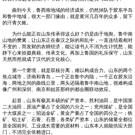
曲到今天，鲁西南地域的经济成长，仍然掉队于胶东半岛
和鲁中地域，很大一部门缘由，就是黄河几百年的众多，留下
的汗青欠账。
为什么能正在山东传承得这么好？仍是由于地舆。鲁中南
山地的樊篱，让山东正在秦汉之际的和乱中，一直连结着相对
不变的，而发财的农耕经济，能让读书人不消为生计忧愁，能
静下心来拾掇典籍、传承文化。再加上鲁国的礼乐保守，山东
天然而然就成了汉代的文化核心。
第一个窘境，就是双核分离，难以构成合力。山东的两个
焦点城市，济南和青岛，一个正在鲁中内陆，一个正在胶东沿
海，两地之间的曲线公里，两头还隔着鲁中南山地，很难构成
像广州和深圳、南京和姑苏那样的都会圈联动效应。
起首，山东有极其丰硕的矿产资本。胜利油田，是中国第
二大油田，原油产量占了全国的六分之一；兖州煤矿，是全国
十大煤炭之一；招远金矿，黄金产量占了全国的四分之一；铁
矿、铝土矿、石膏、石墨，各类矿产资本，山东的储量全都位
居全国前列。工业成长需要的原材料，山东本人就能供应大部
门，不消完全依赖进口。