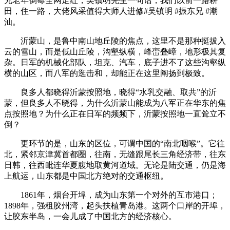
兄老年倒霉全网走红，吴镇明先生一句话，我们以前一路耕
田，住一路，大佬风采值得大师人进修#吴镇明 #振东兄 #潮
汕。
沂蒙山，是鲁中南山地丘陵的焦点，这里不是那种挺拔入
云的雪山，而是低山丘陵，沟壑纵横，峰峦叠嶂，地形极其复
杂。日军的机械化部队，坦克、汽车，底子进不了这些沟壑纵
横的山区，而八军的逛击和，却能正在这里阐扬到极致。
良多人都晓得沂蒙按照地，晓得“水乳交融、取共”的沂
蒙，但良多人不晓得，为什么沂蒙山能成为八军正在华东的焦
点按照地？为什么正在日军的频频下，沂蒙按照地一直耸立不
倒？
更环节的是，山东的区位，可谓中国的“南北咽喉”。它往
北，紧邻京津冀首都圈，往南，无缝跟尾长三角经济带，往东
日韩，往西毗连华夏腹地取黄河道域。无论是陆交通，仍是海
上航运，山东都是中国北方绝对的交通枢纽。
1861年，烟台开埠，成为山东第一个对外的互市港口；
1898年，强租胶州湾，起头扶植青岛港。这两个口岸的开埠，
让胶东半岛，一会儿成了中国北方的经济核心。