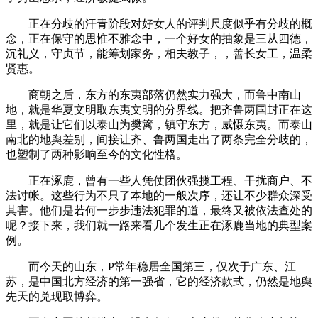
正在分歧的汗青阶段对好女人的评判尺度似乎有分歧的概
念，正在保守的思惟不雅念中，一个好女的抽象是三从四德，
沉礼义，守贞节，能筹划家务，相夫教子，，善长女工，温柔
贤惠。
商朝之后，东方的东夷部落仍然实力强大，而鲁中南山
地，就是华夏文明取东夷文明的分界线。把齐鲁两国封正在这
里，就是让它们以泰山为樊篱，镇守东方，威慑东夷。而泰山
南北的地舆差别，间接让齐、鲁两国走出了两条完全分歧的，
也塑制了两种影响至今的文化性格。
正在涿鹿，曾有一些人凭仗团伙强揽工程、干扰商户、不
法讨帐。这些行为不只了本地的一般次序，还让不少群众深受
其害。他们是若何一步步违法犯罪的道，最终又被依法查处的
呢？接下来，我们就一路来看几个发生正在涿鹿当地的典型案
例。
而今天的山东，P常年稳居全国第三，仅次于广东、江
苏，是中国北方经济的第一强省，它的经济款式，仍然是地舆
先天的兑现取博弈。