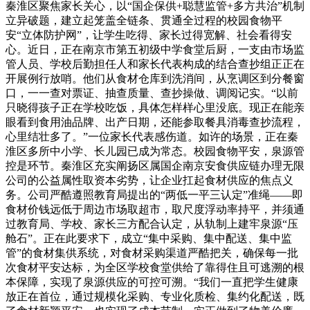
秦淮区聚焦家长关心，以“国企保供+聪慧监管+多方共治”机制
立异破题，建立起笼盖全链条、贯通全过程的校园食物平
安“立体防护网”，让学生吃得、家长过得宽解、社会看得安
心。近日，正在南京市第五初级中学食堂后厨，一支由市场监
管人员、学校后勤担任人和家长代表构成的结合查抄组正正在
开展例行放哨。他们从食材仓库到洗消间，从烹调区到分餐窗
口，一一查对票证、抽查质量、查抄操做、调阅记实。“以前
只晓得孩子正在学校吃饭，具体怎样样心里没底。现正在能亲
眼看到食用油品牌、出产日期，还能参取餐具消毒查抄流程，
心里结壮多了。”一位家长代表感伤道。如许的场景，正在秦
淮区多所中小学、长儿园已成为常态。校园食物平安，泉源管
控是环节。秦淮区充实阐扬区属国企南京安食供应链办理无限
公司的公益属性取资本劣势，让企业扛起食材供应的焦点义
务。公司严酷遵照教育局提出的“两低一平三认定”准绳——即
食材价钱远低于周边市场取超市，取尺度浮动率持平，并须通
过教育局、学校、家长三方配合认定，从轨制上建牢泉源“压
舱石”。正在此要求下，成立“集中采购、集中配送、集中监
管”的食材集供系统，对食材采购渠道严酷把关，确保每一批
次食材平安达标，为全区学校食堂供给了靠得住且可逃溯的根
本保障，实现了泉源供应的可控可溯。“我们一直把学生健康
放正在首位，通过规模化采购、专业化质检、集约化配送，既