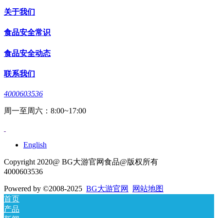
关于我们
食品安全常识
食品安全动态
联系我们
4000603536
周一至周六：8:00~17:00
English
Copyright 2020@ BG大游官网食品@版权所有
4000603536
Powered by
©2008-2025
BG大游官网
网站地图
首页
产品