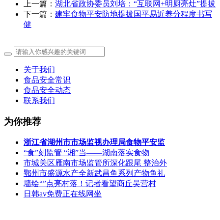
上一篇：
湖北省政协委员刘培：“互联网+明厨亮灶”提拔
下一篇：
建牢食物平安防地提拔国平易近养分程度书写
健
关于我们
食品安全常识
食品安全动态
联系我们
为你推荐
浙江省湖州市市场监视办理局食物平安监
“食”刻监管 “湘”当——湖南落实食物
市城关区雁南市场监管所深化跟尾 整治外
鄂州市盛源水产全新武昌鱼系列产物鱼礼
墙绘“”点亮村落！记者看望商丘吴营村
日韩av免费正在线网坐