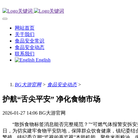
网站首页
关于我们
食品安全常识
食品安全动态
联系我们
English
BG大游官网
>
食品安全动态
>
护航“舌尖平安” 净化食物市场
2026-01-27 14:06
BG大游官网
“散拆食物标签消息能否完整规范？”“可燃气体报警安拆安
日，为切实建牢食物平安防地，保障群众饮食健康，镇纪委结
繁殖。镇纪委立脚“监视的再监视”本能机能，聚焦米面粮油、