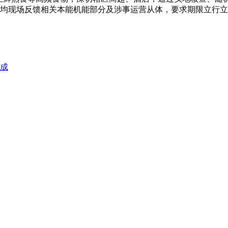
，均现场反馈相关本能机能部分及涉事运营从体，要求期限立行
查成