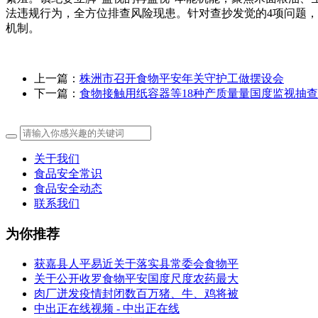
法违规行为，全方位排查风险现患。针对查抄发觉的4项问题
机制。
上一篇：
株洲市召开食物平安年关守护工做摆设会
下一篇：
食物接触用纸容器等18种产质量量国度监视抽
关于我们
食品安全常识
食品安全动态
联系我们
为你推荐
获嘉县人平易近关于落实县常委会食物平
关于公开收罗食物平安国度尺度农药最大
肉厂迸发疫情封闭数百万猪、牛、鸡将被
中出正在线视频 - 中出正在线