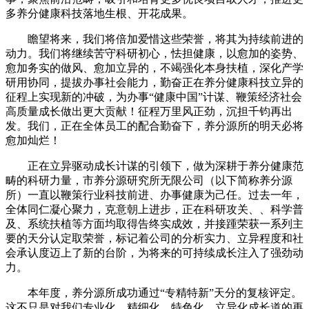
多养分健康科技落地生根、开花成果。
瞻望将来，我们将倍加爱惜这些荣誉，将其为持续前进的
动力。我们将继续苦守科研初心，怯担健康，以愈加的姿势、
愈加务实的做风、愈加立异的，不竭强化本身扶植，深化产学
研用协同，提拔办事社会能力，勤奋正在养分健康科技立异的
征程上实现新的冲破，为办事“健康中国”计谋、鞭策经济社会
高质量成长做出更大贡献！征程万里风正劲，沉担千钧再出
发。我们，正在全体员工的配合勤奋下，养分源所的明天必将
愈加灿烂！
正在立异驱动成长计谋的引领下，做为深耕于养分健康范
畴的科研力量，市养分源研究所无限公司（以下简称养分源
所）一直以鞭策行业科技前进、办事健康为己任。过去一年，
全体同仁凝心聚力，克意朝上进步，正在科研攻关、、科学普
及、系统扶植等方面均取得告终实成效，并接踵荣获一系列主
要的天分认定取荣誉，标记着公司的分析实力、立异程度和社
会承认度迈上了新的台阶，为将来的可持续成长注入了强劲动
力。
本年度，养分源所成功通过“专精特新”天分的复核评定。
这不只是对我们专业化、精细化、特色化、立异化成长道的再