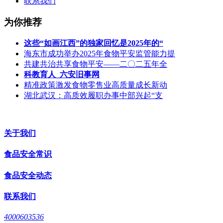
联系我们
为你推荐
这些“如画江西”的独家回忆是2025年的“
海东市成功举办2025年食物平安监管能力提
共建共治共享食物平安——二〇二五年全
科教育人_六安旧事网
精准政策激发食物零售业高质量成长新动
湖北武汉：高质效履职办事中部兴起“支
关于我们
食品安全常识
食品安全动态
联系我们
4000603536