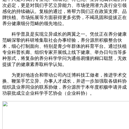
次必定，更是对我们手艺立异能力、市场使用潜力及行业引领
感化的持续确认。复核的通过，将帮力我们正在政策支撑、品
牌扶植、市场拓展等方面获得更多劣势，不竭巩固和提拔正在
养分健康细分范畴的领先地位。
科学普及是实现立异成长的两翼之一。凭仗正在养分健康
范畴深挚的科研堆集取社会办事经验，养分源所积极整合伙
本，细心打制面向、特别是青少年群体的科育平台。通过扶植
专业科普长廊、组织专家开展线上线下健康、举办日勾当等多
种形式，将复杂的养分科学学问为通俗易懂的糊口聪慧，无效
提拔了的健康素养取科学认知。
为更好地连合和带动公司内泛博科技工做者，推进学术交
换、鞭策手艺立异、办事人才成长，并进一步加强取各级科协
组织及业界同业的联系协做，养分源所于本年度积极申请并成
功获批成立企业科学手艺协会（企业科协）。