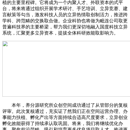
植的主要里程碑。它将成为一个内聚人才、外联资本的式平
台，将来将通过组织开展学术研讨、手艺培训、立异竞赛、建
言献策等勾当，激发科技人员的立异热情取创制活力，推进跨
学科、跨范畴的交换取合做。企业科协也将做为毗连公司取更
普遍科技界的主要桥梁，帮力我们更深切地融入国度科技立异
系统，汇聚更多立异资本，提拔全体科研效能取影响力。
本年，养分源研究所众创空间成功通过了从管部分的复核
评审。此次复核通过，充实证了然我们正在空间运营办理、办
事能力扶植、孵化产出等方面持续合适高尺度要求，立异创业
孵化效能获得了持续承认取巩固。将来，我们将继续优化办
事，聚焦前沿范畴，吸引和培育更多优良项目取人才，推进更