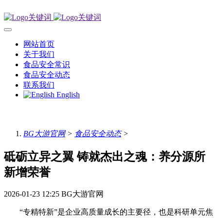
网站首页
关于我们
食品安全常识
食品安全动态
联系我们
English
BG大游官网
>
食品安全动态
>
砥砺立异之翼 铸就杰出之魂：养分源所
新增荣誉
2026-01-23 12:25
BG大游官网
“专精特新”是企业高质量成长的主要径，也是科研单元焦