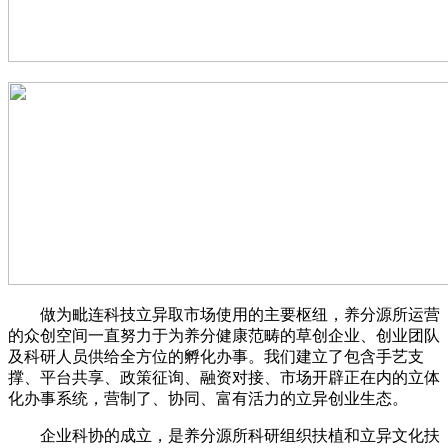
做为毗连科技立异取市场使用的主要枢纽，养分源所运营
的众创空间一直努力于为养分健康范畴的草创企业、创业团队
及科研人员供给全方位的孵化办事。我们建立了包含手艺支
撑、平台共享、政策征询、融资对接、市场开辟正在内的立体
化办事系统，营制了、协同、富有活力的立异创业生态。
企业科协的成立，是养分源所科研组织扶植和立异文化扶