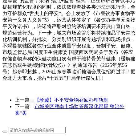
是厚爱”的监管，采纳“指点+监管”模式，正在帮帮各餐饮单元
提拔规范化程度的同时，依法依规查处各类违法违规行为，全
力守护群众“舌尖上的平安”。会上发放了《市餐饮办事食物平
安第一义务人义务书》，运营从体签定了《餐饮办事单元食物
平安许诺书》，许诺将严酷对照约谈培训要求开展自查自纠，
规范运营行为。下一步，城关市场监管所将持续推品平安常态
化培训机制，分批次、分类别组织开展专题培训和现场指点，
不竭提拔辖区餐饮行业全体质量平安程度，营制平安、健康、
市场监管总局 国度卫生健康委 国度西医药局关于发布《答应
保健食物声称的保健功能目次有帮于维持骨关节健康（缓解痛
苦悲伤或生硬/缓解软骨毁伤）》的通知布告（2025年第56
号）起步即超越，2026山东春季临沂糖酒会展位招商过半！掘
金北方大市场，抢占“十五五”开局年计谋先机！
上一篇：
【珍藏】不平安食物召回办理轨制
下一篇：
市城关区雁南市场监管所深化跟尾 整治外
卖“买