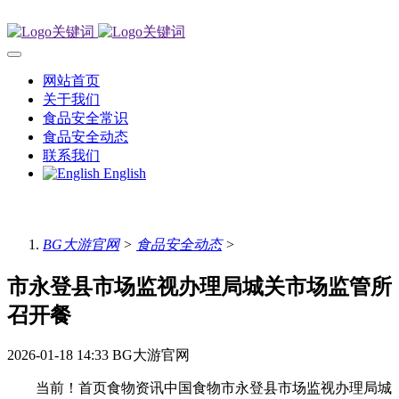
网站首页
关于我们
食品安全常识
食品安全动态
联系我们
English
BG大游官网
>
食品安全动态
>
市永登县市场监视办理局城关市场监管所
召开餐
2026-01-18 14:33
BG大游官网
当前！首页食物资讯中国食物市永登县市场监视办理局城