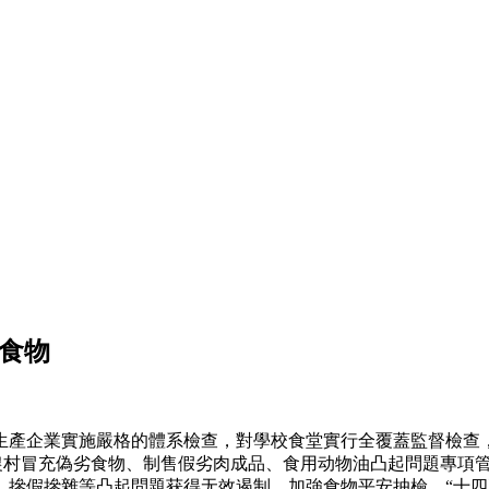
古食物
企業實施嚴格的體系檢查，對學校食堂實行全覆蓋監督檢查，推
農村冒充偽劣食物、制售假劣肉成品、食用动物油凸起問題專項管理，
、摻假摻雜等凸起問題获得无效遏制。加強食物平安抽檢，“十四