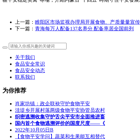
上一篇：
睢阳区市场监视办理局开展食物、产质量量宣传
下一篇：
青海每万人配备137名养分 配备率居全国前列
关于我们
食品安全常识
食品安全动态
联系我们
为你推荐
肖家坊镇：政企联袂守护食物平安
洼堤乡开展村落两级食物平安协管员农村
织密逃溯收集守护舌尖平安市全面推进畜
国内首个食物逃溯评价的国度尺度——《
2022年10月05日B
【食物平安学问】蔬菜和生果能互相替代