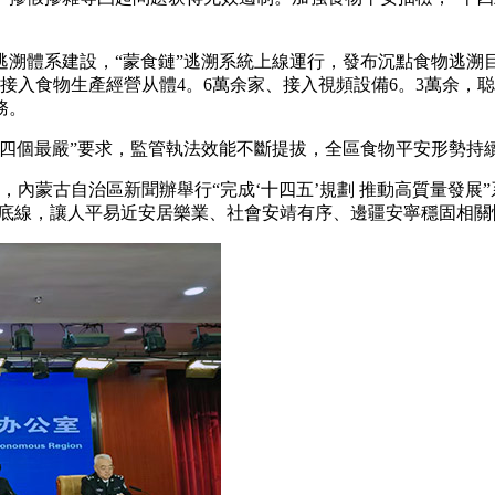
。
體系建設，“蒙食鏈”逃溯系統上線運行，發布沉點食物逃溯目
台接入食物生產經營从體4。6萬余家、接入視頻設備6。3萬余
務。
個最嚴”要求，監管執法效能不斷提拔，全區食物平安形勢持
日，內蒙古自治區新聞辦舉行“完成‘十四五’規劃 推動高質量發
展底線，讓人平易近安居樂業、社會安靖有序、邊疆安寧穩固相關