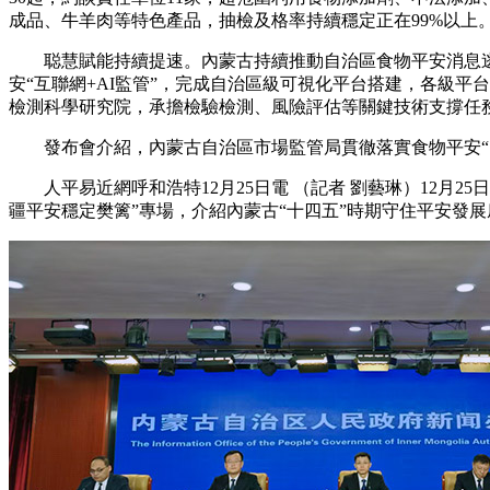
成品、牛羊肉等特色產品，抽檢及格率持續穩定正在99%以上
聪慧賦能持續提速。內蒙古持續推動自治區食物平安消息逃溯
安“互聯網+AI監管”，完成自治區級可視化平台搭建，各級平
檢測科學研究院，承擔檢驗檢測、風險評估等關鍵技術支撐任
發布會介紹，內蒙古自治區市場監管局貫徹落實食物平安“四
人平易近網呼和浩特12月25日電 （記者 劉藝琳）12月25
疆平安穩定樊篱”專場，介紹內蒙古“十四五”時期守住平安發