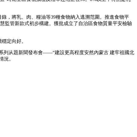
錄，將乳、肉、糧油等39種食物納入逃溯范圍。推進食物平
，聪慧監管新款式初步構建。獲批成立了自治區食物質量平安檢驗
續穩定向好。
展”系列从題新聞發布會——“建設更高程度安然內蒙古 建牢祖國北
情況。