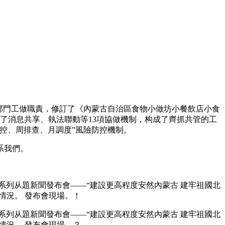
部門工做職責，修訂了《內蒙古自治區食物小做坊小餐飲店小食
立了消息共享、執法聯動等13項協做機制，构成了齊抓共管的工
控、周排查、月調度”風險防控機制。
系我們。
展”系列从題新聞發布會——“建設更高程度安然內蒙古 建牢祖國北
情況。 發布會現場。！
展”系列从題新聞發布會——“建設更高程度安然內蒙古 建牢祖國北
情況。 發布會現場。？。