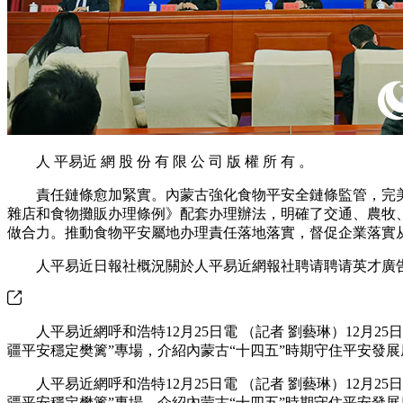
人 平易近 網 股 份 有 限 公 司 版 權 所 有 。
責任鏈條愈加緊實。內蒙古強化食物平安全鏈條監管，完美從
雜店和食物攤販办理條例》配套办理辦法，明確了交通、農牧、
做合力。推動食物平安屬地办理責任落地落實，督促企業落實
人平易近日報社概況關於人平易近網報社聘请聘请英才廣告
人平易近網呼和浩特12月25日電 （記者 劉藝琳）12月25
疆平安穩定樊篱”專場，介紹內蒙古“十四五”時期守住平安發
人平易近網呼和浩特12月25日電 （記者 劉藝琳）12月25
疆平安穩定樊篱”專場，介紹內蒙古“十四五”時期守住平安發