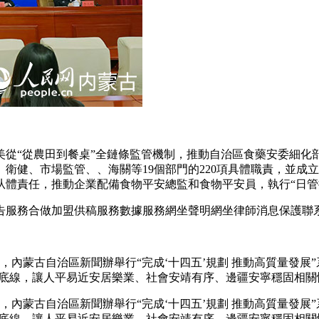
“從農田到餐桌”全鏈條監管機制，推動自治區食藥安委細化
衛健、市場監管、、海關等19個部門的220項具體職責，並成
从體責任，推動企業配備食物平安總監和食物平安員，執行“日管
服務合做加盟供稿服務數據服務網坐聲明網坐律師消息保護聯
日，內蒙古自治區新聞辦舉行“完成‘十四五’規劃 推動高質量發
展底線，讓人平易近安居樂業、社會安靖有序、邊疆安寧穩固相關
日，內蒙古自治區新聞辦舉行“完成‘十四五’規劃 推動高質量發
展底線，讓人平易近安居樂業、社會安靖有序、邊疆安寧穩固相關