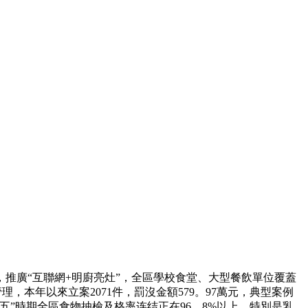
廣“互聯網+明廚亮灶”，全區學校食堂、大型餐飲單位覆蓋
本年以來立案2071件，罰沒金額579。97萬元，典型案例
五”時期全區食物抽檢及格率连结正在96。8%以上，特別是乳