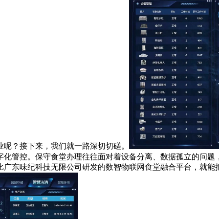
业呢？接下来，我们就一路深切切磋。
字化管控。保守食堂办理往往面对着设备分离、数据孤立的问题
比广东味纪科技无限公司研发的数智物联网食堂融合平台，就能