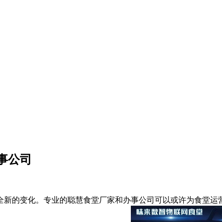
事公司
新的变化。专业的聪慧食堂厂家和办事公司可以或许为食堂运营