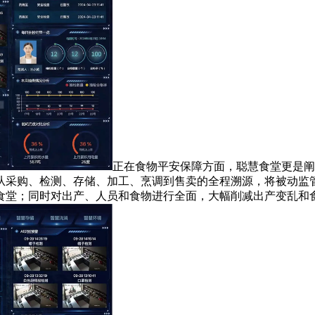
正在食物平安保障方面，聪慧食堂更是阐
从采购、检测、存储、加工、烹调到售卖的全程溯源，将被动监
食堂；同时对出产、人员和食物进行全面，大幅削减出产变乱和