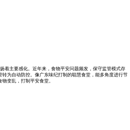
扬着主要感化。近年来，食物平安问题频发，保守监管模式存
管转为自动防控。像广东味纪打制的聪慧食堂，能多角度进行节
食物变乱，打制平安食堂。