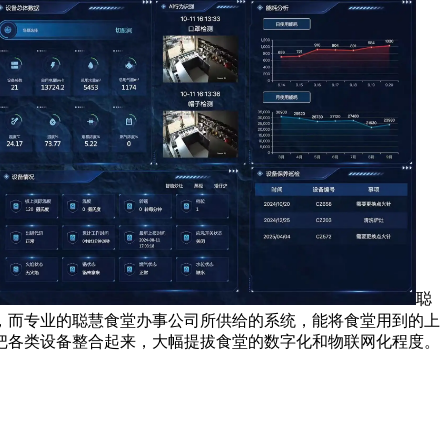
聪
，而专业的聪慧食堂办事公司所供给的系统，能将食堂用到的上
把各类设备整合起来，大幅提拔食堂的数字化和物联网化程度。