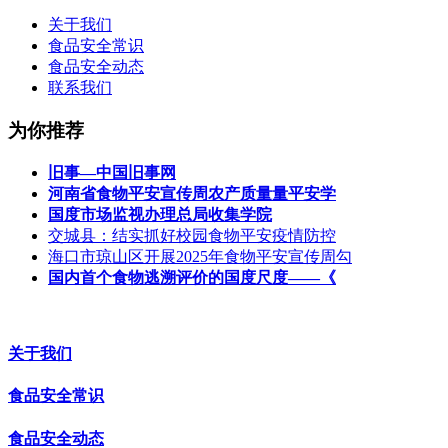
关于我们
食品安全常识
食品安全动态
联系我们
为你推荐
旧事—中国旧事网
河南省食物平安宣传周农产质量量平安学
国度市场监视办理总局收集学院
交城县：结实抓好校园食物平安疫情防控
海口市琼山区开展2025年食物平安宣传周勾
国内首个食物逃溯评价的国度尺度——《
关于我们
食品安全常识
食品安全动态