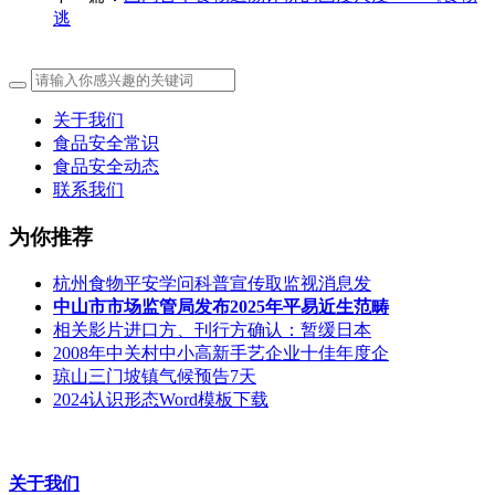
逃
关于我们
食品安全常识
食品安全动态
联系我们
为你推荐
杭州食物平安学问科普宣传取监视消息发
中山市市场监管局发布2025年平易近生范畴
相关影片进口方、刊行方确认：暂缓日本
2008年中关村中小高新手艺企业十佳年度企
琼山三门坡镇气候预告7天
2024认识形态Word模板下载
关于我们