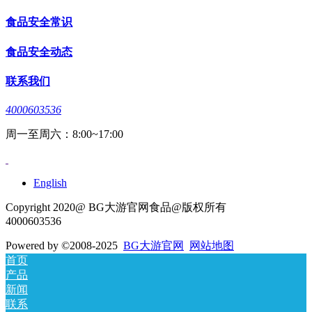
食品安全常识
食品安全动态
联系我们
4000603536
周一至周六：8:00~17:00
English
Copyright 2020@ BG大游官网食品@版权所有
4000603536
Powered by
©2008-2025
BG大游官网
网站地图
首页
产品
新闻
联系