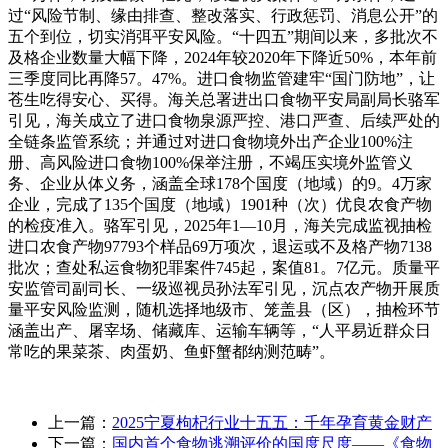
过“风险节制、缘由排查、整改落实、行政惩罚、消息公开”的
五个到位，切实消弭平安风险。“十四五”期间以来，多批次不
及格企业数量大幅下降，2024年较2020年下降近50%，本年前
三季度同比再降57。47%。进口食物监管建牢“国门防地”，让
苍生吃得安心、买得。海关总署进出口食物平安局副局长骆军
引见，海关成立了进口食物泉源严控、港口严查、后续严处的
全链条监管系统；并通过对进口食物境外出产企业100%注
册、高风险进口食物100%保举注册，不竭压实境外监管义
务、企业从体义务，涵盖全球178个国度（地域）的9。4万家
企业，完成了135个国度（地域）1901种（次）优良农食产物
的检疫准入。骆军引见，2025年1—10月，海关完成监视抽检
进口农食产物97793个样品69万项次，退运或不及格产物7138
批次；查处私运食物犯罪案件745起，案值81。7亿元。质量平
安监管司副司长、一级巡视员孙法军引见，沉点农产物开展质
量平安风险监测，随机选择地级市、笼盖县（区），抽检环节
涵盖出产、屠宰场、储藏库、运输车辆等，“人平易近群众日
常吃的果菜茶、肉蛋奶、鱼虾蟹都纳测范畴”。
上一篇：
2025宁夏枸杞行业十五五：千年孕育黄金财产
下一篇：
国内首个食物逃溯评价的国度尺度——《食物