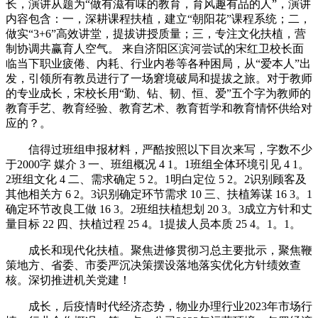
长，演讲从题为“做有滋有味的教育，育风趣有品的人”，演讲
内容包含：一，深耕课程扶植，建立“朝阳花”课程系统；二，
做实“3+6”高效讲堂，提拔讲授质量；三，专注文化扶植，营
制协调共赢育人空气。 来自济阳区滨河尝试的宋红卫校长面
临当下职业疲倦、内耗、行业内卷等各种困局，从“爱本人”出
发，引领所有教员进行了一场窘境破局和提拔之旅。对于教师
的专业成长，宋校长用“勤、钻、韧、恒、爱”五个字为教师的
教育手艺、教育经验、教育艺术、教育哲学和教育情怀供给对
应的？。
信得过班组申报材料，严酷按照以下目次来写，字数不少
于2000字 媒介 3 一、班组概况 4 1。1班组全体环境引见 4 1。
2班组文化 4 二、需求确定 5 2。1明白定位 5 2。2识别顾客及
其他相关方 6 2。3识别确定环节需求 10 三、扶植筹谋 16 3。1
确定环节改良工做 16 3。2班组扶植想划 20 3。3成立方针和丈
量目标 22 四、扶植过程 25 4。1提拔人员本质 25 4。1。1。
成长和现代化扶植。聚焦进修贯彻习总主要批示，聚焦鞭
策地方、省委、市委严沉决策摆设落地落实优化方针绩效查
核。深切推进机关党建！
成长，后疫情时代经济态势，物业办理行业2023年市场行