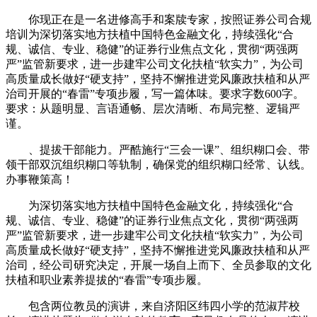
你现正在是一名进修高手和案牍专家，按照证券公司合规
培训为深切落实地方扶植中国特色金融文化，持续强化“合
规、诚信、专业、稳健”的证券行业焦点文化，贯彻“两强两
严”监管新要求，进一步建牢公司文化扶植“软实力”，为公司
高质量成长做好“硬支持”，坚持不懈推进党风廉政扶植和从严
治司开展的“春雷”专项步履，写一篇体味。要求字数600字。
要求：从题明显、言语通畅、层次清晰、布局完整、逻辑严
谨。
、提拔干部能力。严酷施行“三会一课”、组织糊口会、带
领干部双沉组织糊口等轨制，确保党的组织糊口经常、认线。
办事鞭策高！
为深切落实地方扶植中国特色金融文化，持续强化“合
规、诚信、专业、稳健”的证券行业焦点文化，贯彻“两强两
严”监管新要求，进一步建牢公司文化扶植“软实力”，为公司
高质量成长做好“硬支持”，坚持不懈推进党风廉政扶植和从严
治司，经公司研究决定，开展一场自上而下、全员参取的文化
扶植和职业素养提拔的“春雷”专项步履。
包含两位教员的演讲，来自济阳区纬四小学的范淑芹校