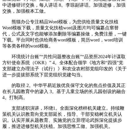
中进修研讨交换，每人讲话 8。李琼副讲话。加强进修，加强
交换，加强根本工做。
熊猫办公专注精品Word模板，为您供给质量文化扶植
Word模板下载，质量文化扶植word及图片均可编纂点窜替
代，公式及文字也能够添加删除等编纂操做，免费注册，一键
下载。平台同时也供给商务word模板，简历word，word培训
等各类各样的word模板。
环境统计台账”“共性问题整改台账”“品资所2024年计谋取
方针使命系统（OKR）” 4。全体配合领学《地方和“四强”党
支部建立办理法子（试行）》和农业农村部党组印发的《关于
进一步提拔部系统下层党组织党建勾当。
的取径 2。中华平易近族优良保守文化的焦点价值及其正
在长儿园教育中的渗入 3。基于儿童立场的长儿园创设的融合
4。打制高。
支部述职演讲，环绕1。全面深化榜样机关建立。持续鞭
策机关认识教育向党支部延长，指导、干部安稳树立机关认
识。认实开展从题教育、实施党的立异理论武拆深化提拔步
履，推进进修型机关扶植。加强思惟工做、加强机关。