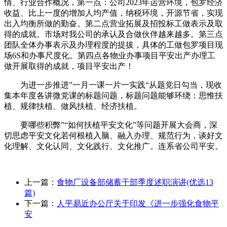
情、行业合作概况，第一点：公司2023年运营环境，包罗经济
收益、比上一度的增加人均产值，纳税环境，开源节省，实现
出入均衡所做的勤奋。第二点营业拓展及招投标工做表示及取
得的成就。市场对我公司的承认及合做伙伴越来越多。第三点
团队全体办事表示及办理程度的提拔，具体的工做包罗项目现
场6S和办事尺度化。第四点各物业办事项目平安出产办理工
做开展取得的成就，项目平安出产！
为进一步推进”一月一课一片一实践“从题党日勾当，现收
集本年度各讲微党课的标题问题，标题问题能够环绕：思惟扶
植、规律扶植、做风扶植、经济扶植。
要哪些积弊”“如何扶植平安文化”等问题开展大会商，深
切思虑平安文化若何根植入脑、融入办理、规范行为，谈好文
化理解、文化认同、文化践行、文化推广。连系省公司平安。
上一篇：
食物厂设备部储蓄干部季度述职演讲(优选13
篇)
下一篇：
人平易近办公厅关于印发《进一步强化食物平
安