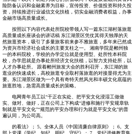
险防备认识和金融素养为目标，宣传投资、价值投资和持久投
资，持续推进行业诚信文化扶植，切实金融消费者权益，办事
金融市场高质量成长。
按照以下内容代表处所院校带领人写一篇东江湖村落旅逛
高质量成长座谈会的讲话稿 东江湖景区凭仗其得天独厚的天
然旅逛资本，吸引了多量旅客前来参不雅旅逛，多年来已然成
为资兴市经济社会成长的主要支柱之一。 湘南学院是郴州独
一的本科院校，学校的办学定位就是使用型、处所性本科院
校，办学思就是办事处所经济文化扶植，以智力支持处所，以
人才办事处所。 跟着郴州旅发大会的胜利召开，东江湖的旅
逛业的快速成长，高校旅逛专业取村落旅逛的对接显得尤为主
要。东江湖景区做为一个具有奇特天然风光和丰硕文化底蕴的
旅逛胜地，急需高质量成长的策略。
电网青年员工以“干正在实处、把平安文化浸湿工做做
实、做对、做好，正在公司上下构成“进修和施行平安规章轨
制就是平安文化”“规范的平安办理和行为就是平安文化”的普
遍认同，为公司高。
的看法》； 5。全体人员《中国清廉自律原则》； 6。支
部上党课《学纪、知纪、明纪、守纪》； 7。党纪进修教育集