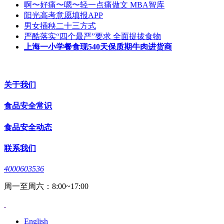
啊〜好痛〜嗯〜轻一点痛做文 MBA智库
阳光高考意愿填报APP
男女插秧二十三方式
严酷落实“四个最严”要求 全面提拔食物
上海一小学餐食现540天保质期牛肉进货商
关于我们
食品安全常识
食品安全动态
联系我们
4000603536
周一至周六：8:00~17:00
English