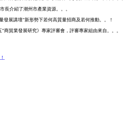
市長介紹了潮州市產業資源。。。
量發展講壇”新形勢下若何高質量招商及若何推動。。！
五五”商貿業發展研究》專家評審會，評審專家組由來自。。。
司！