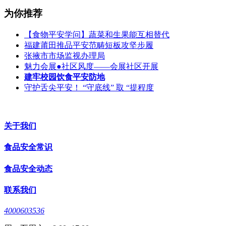
为你推荐
【食物平安学问】蔬菜和生果能互相替代
福建莆田推品平安范畴短板攻坚步履
张掖市市场监视办理局
魅力会展●社区风度——会展社区开展
建牢校园饮食平安防地
守护舌尖平安！ “守底线” 取 “提程度
关于我们
食品安全常识
食品安全动态
联系我们
4000603536