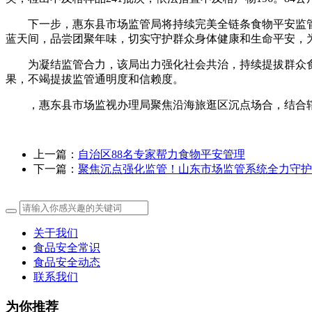
下一步，惠东县市场监管局将持续完美全链条食物平安监管
蓝天间，品尝团聚年味，切实守护群众身体健康和生命平安，
为凝结监管合力，该局出力强化社会共治，持续提拔群众食
果，不竭提拔监管通明度和信赖度。
，惠东县市场监视办理局聚焦沿海旅逛区沉点场合，结合辖
上一篇：
自治区88名专家帮力食物平安管理
下一篇：
聚焦沉点强化监管！山东市场监管系统全力守护
关于我们
食品安全常识
食品安全动态
联系我们
为你推荐