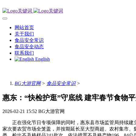
网站首页
关于我们
食品安全常识
食品安全动态
联系我们
English
BG大游官网
>
食品安全常识
>
惠东：“快检护逛”守底线 建牢春节食物
2026-02-21 15:52
BG大游官网
正在强化节日专项保障的同时，惠东县市场监管局持续建立食
家次要农贸市场全笼盖，并按期延长至大型商超、农村集市、集
类，检出不及格样品241批次，依法措置不及格产物196。8