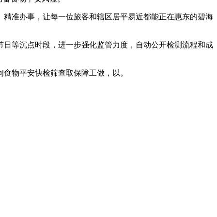
精准办事，让每一位旅客和辖区居平易近都能正在惠东的碧海
日等沉点时段，进一步强化监管力度，自动公开检测流程和成
间食物平安快检筛查取保障工做，以。