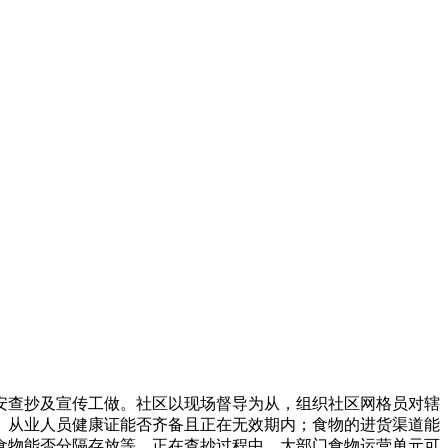
查抄及宣传工做。社区以现场督导为从，组织社区网格员对辖
、从业人员健康证能否齐备且正在无效期内；食物的进货渠道能
食物能否分隔存放等。正在查抄过程中，大部门食物运营单元可