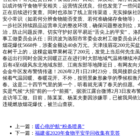
以或许恪守食物平安相关，运营情况优良。但也发觉了一些问
正在后续进行复查。同时也添加了线上宣传渠道，充实操纵社
安小常识（如若何分辨食物能否变质、若何准确储存食物等）
一步社区持续跟品运营单元的整改环境，确保问题整改到位，
治，防止问题反弹。切实守护好居平易近“舌尖上的平安” 。洛
事工做委员会从任；田洪波为洛阳市常委会农村工做委员会从
烟花爆仗5668件，涉案金额达40余万元。天津须眉花200
在树干上的，这棵盆栽苹果树花了200元，发觉上当后何先生
春运出行同时全国大回暖正正在进行时大部地域气温将继续冲
后有4至6级风东北地域东部、江南东部等地降近日，有网友向大
会金牛区发布警情传递！2026年2月1日21时23分，我局
候着气温回暖、春暖花开。不外，按照景象形象学的季候权衡尺
春。这是二十四节气里的第一个，听着就充满了春天的但愿。
实是气候“大招”前的一个“前摇”。据浙江露台微博2月3日
走访等工做。目前，陈某某、杨某夫妻因涉嫌罪，已被我局依法
违规燃放烟花爆仗，被兰山查获。
上一篇：
暖心电护航“粉条喷鼻”
下一篇：
福建省2020年食物平安学问收集有竞答