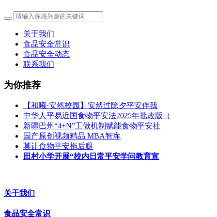
关于我们
食品安全常识
食品安全动态
联系我们
为你推荐
【和曦·安然校园】安然过除夕平安伴我
中华人平易近国食物平安法2025年批改版（
新疆巴州“4+N”工做机制赋能食物平安社
国产原创视频精品 MBA智库
莫让食物平安拖后腿
田村小学开展“校内日常平安学问教育宣
关于我们
食品安全常识