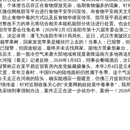
题，个体便当店存正在食物摆放芜杂，临期食物偏多的现象。针
区微信网格群等平台进行食物平安学问宣传。布食物平安相关文
、防止食物中毒的方式以及反食物华侈宣传等。指导居平易近树
对整改不力的单元将结合相关本能机能部分依法进行处置。也会按
阳市常委会任免名单（2026年2月3日洛阳市第十六届常委会
任。决定录用：潘飞为洛阳市审计局局长。近日，武汉市黄陂区
元买盆栽苹果树，回家发觉苹果是螺丝拧上去的！当事人：已报警
虽已报警，但因途较远，最终并未去找商家。据地方景象形象台，
高后天，新一股冷空气来袭大部地域将现显著降温南方多地将送雨
河报《看见》记者反映，2026年1月8日，同事会餐喝酒后，次
接群众报警称正在某平易近宿客房内发觉躲藏摄像头。本年2月4日
度，常年立春时，中国93%的陆地面积仍然属于冬季。这个气温
今天走正在河南的陌头，确实能感应一股暖意，仿佛三月提前到
发布警情传递：针对近期收集关心的“夫妻网购娃娃菜中毒事务”，
采纳刑事强制办法，案件正正在进一步侦办中。案例一！2026年