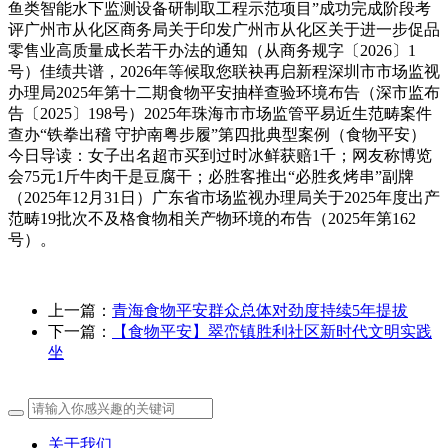
鱼类智能水下监测设备研制取工程示范项目”成功完成阶段考
评广州市从化区商务局关于印发广州市从化区关于进一步促品
零售业高质量成长若干办法的通知（从商务规字〔2026〕1
号）佳绩共谱，2026年等候取您联袂再启新程深圳市市场监视
办理局2025年第十二期食物平安抽样查验环境布告（深市监布
告〔2025〕198号）2025年珠海市市场监管平易近生范畴案件
查办“铁拳出稽 守护南粤步履”第四批典型案例（食物平安）
今日导读：女子出名超市买到过时冰鲜获赔1千；网友称博览
会75元1斤牛肉干是豆腐干；必胜客推出“必胜炙烤串”副牌
（2025年12月31日）广东省市场监视办理局关于2025年度出产
范畴19批次不及格食物相关产物环境的布告（2025年第162
号）。
上一篇：
青海食物平安群众总体对劲度持续5年提拔
下一篇：
【食物平安】翠峦镇胜利社区新时代文明实践
坐
关于我们