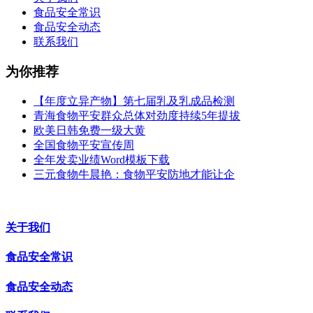
食品安全常识
食品安全动态
联系我们
为你推荐
【年度立异产物】第七届乳及乳成品检测
青海食物平安群众总体对劲度持续5年提拔
欧美日韩免费一级大黄
全国食物平安宣传周
全年发卖业绩Word模板下载
三元食物牛晨艳：食物平安防地才能让企
关于我们
食品安全常识
食品安全动态