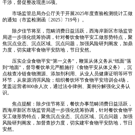
干涉，督促整改现患16项。
市场监管总局办公厅关于开展2025年度查验检测统计工做
的通知（市监检测函〔2025〕719号）。
除夕佳节将至，范畴消费日益活跃，西海岸新区市场监管
局进一步强化统筹协调，针对餐饮食物平安工做形势特点，聚
焦沉点业态、沉点区域、沉点问题，加强风险研判阐发，加鼎
力度，切实建牢食物平安防地，节日安然。
压实企业食物平安“第一义务”，鞭策从体义务从“纸面”落
到“地面”，督导餐饮单元严酷施行《食物平安从体义务》，沉
点核查冷链食物溯源、添加剂利用、从业人员健康证明等环节
环节，从泉源消弭风险；组织餐饮环节食物平安培训会4场，
笼盖运营者800余人次，通过法令律例、案例分解强化义务认
识。
焦点提醒：除夕佳节将至，餐饮办事范畴消费日益活跃，
西海岸新区市场监管局进一步强化统筹协调，针对餐饮食物平
安工做形势特点，聚焦沉点业态、沉点区域、沉点问题，加强
风险研判阐发，加督查抄力度，切实建牢食物平安防地，节日
安然。