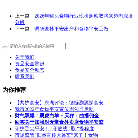
上一篇：
2026年罐头食物行业现状洞察取将来趋向深度
分解
下一篇：
调研查抄平安出产和食物平安工做
关于我们
食品安全常识
食品安全动态
联系我们
为你推荐
【共护食安】东湖评论：循链溯源探食安
我市2022年食物平安宣传周勾当启动
财气双爆！属虎白羊 + 天秤：曲播佣金
回答关于加强对无堂食外卖店食物平安监
守护舌尖平安！ “守底线” 取 “提程度
市场监管“旧事宣传大篷车”来了！食物