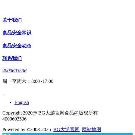
关于我们
食品安全常识
食品安全动态
联系我们
4000603536
周一至周六：8:00~17:00
English
Copyright 2020@ BG大游官网食品@版权所有
4000603536
Powered by
©2008-2025
BG大游官网
网站地图