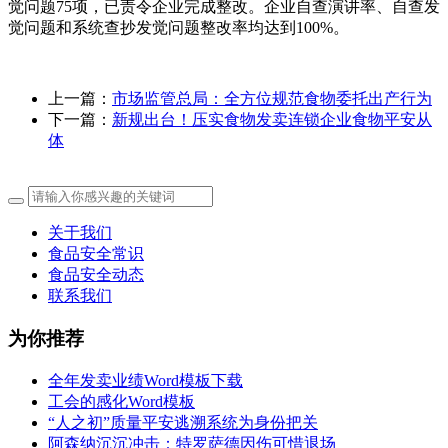
觉问题75项，已责令企业完成整改。企业自查演讲率、自查发
觉问题和系统查抄发觉问题整改率均达到100%。
上一篇：
市场监管总局：全方位规范食物委托出产行为
下一篇：
新规出台！压实食物发卖连锁企业食物平安从
体
关于我们
食品安全常识
食品安全动态
联系我们
为你推荐
全年发卖业绩Word模板下载
工会的感化Word模板
“人之初”质量平安逃溯系统为身份把关
阿森纳沉沉冲击：特罗萨德因伤可惜退场